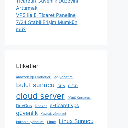
Ticaretin Güvenlik Düzeyini
Arttırmak
VPS ile E-Ticaret Paneline
7/24 Stabil Erişim Mümkün
mü?
Etiketler
amazon vps paketleri
ağ yönetimi
bulut sunucu
CDN
CI/CD
cloud server
DDoS Koruması
e-ticaret vps
DevOps
Docker
güvenlik
Kaynak yönetimi
Linux Sunucu
kullanıcı yönetimi
Linux