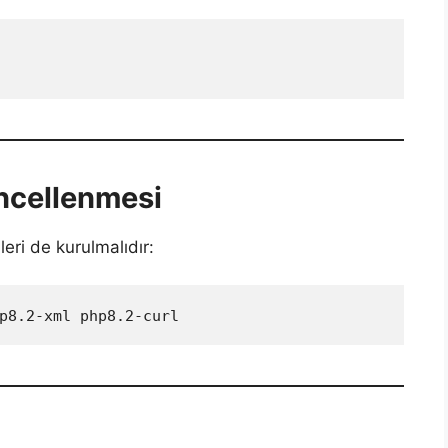
ncellenmesi
eri de kurulmalıdır:
p8.2-xml php8.2-curl