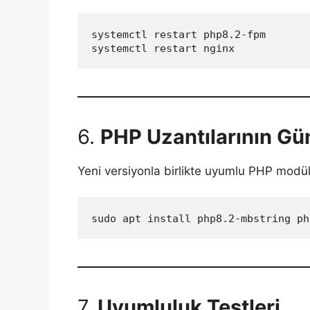
systemctl restart php8.2-fpm
systemctl restart nginx
6.
PHP Uzantılarının Gü
Yeni versiyonla birlikte uyumlu PHP modüll
sudo apt install php8.2-mbstring ph
7.
Uyumluluk Testleri