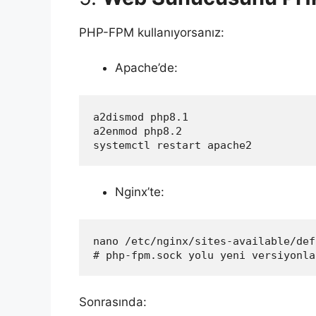
PHP-FPM kullanıyorsanız:
Apache’de:
a2dismod php8.1
a2enmod php8.2
systemctl restart apache2
Nginx’te:
nano /etc/nginx/sites-available/def
# php-fpm.sock yolu yeni versiyonla
Sonrasında: