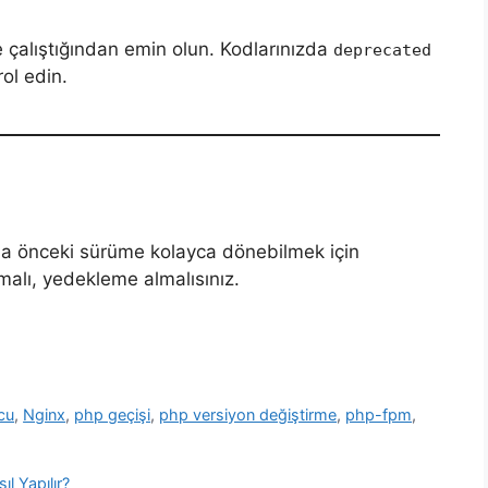
 çalıştığından emin olun. Kodlarınızda
deprecated
rol edin.
a önceki sürüme kolayca dönebilmek için
malı, yedekleme almalısınız.
cu
,
Nginx
,
php geçişi
,
php versiyon değiştirme
,
php-fpm
,
l Yapılır?