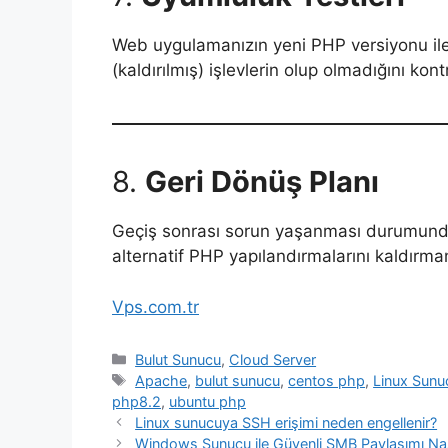
Web uygulamanızın yeni PHP versiyonu ile
(kaldırılmış) işlevlerin olup olmadığını kont
8.
Geri Dönüş Planı
Geçiş sonrası sorun yaşanması durumund
alternatif PHP yapılandırmalarını kaldırma
Vps.com.tr
Kategoriler
Bulut Sunucu
,
Cloud Server
Etiketler
Apache
,
bulut sunucu
,
centos php
,
Linux Sunu
php8.2
,
ubuntu php
Linux sunucuya SSH erişimi neden engellenir?
Windows Sunucu ile Güvenli SMB Paylaşımı Nası