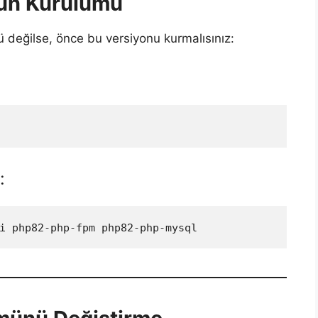
un Kurulumu
 değilse, önce bu versiyonu kurmalısınız:
:
i php82-php-fpm php82-php-mysql