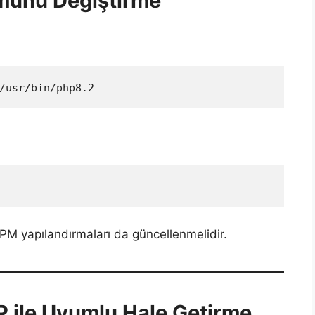
münü Değiştirme
/usr/bin/php8.2
FPM yapılandırmaları da güncellenmelidir.
ile Uyumlu Hale Getirme