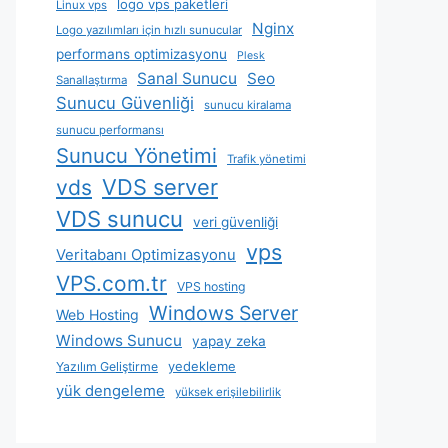
logo vps paketleri
Linux vps
Nginx
Logo yazılımları için hızlı sunucular
performans optimizasyonu
Plesk
Sanal Sunucu
Seo
Sanallaştırma
Sunucu Güvenliği
sunucu kiralama
sunucu performansı
Sunucu Yönetimi
Trafik yönetimi
VDS server
vds
VDS sunucu
veri güvenliği
vps
Veritabanı Optimizasyonu
VPS.com.tr
VPS hosting
Windows Server
Web Hosting
Windows Sunucu
yapay zeka
yedekleme
Yazılım Geliştirme
yük dengeleme
yüksek erişilebilirlik