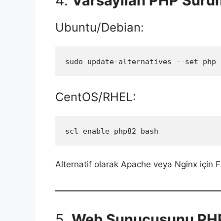
4.
Varsayılan PHP Sürü
Ubuntu/Debian:
sudo update-alternatives --set php 
CentOS/RHEL:
scl enable php82 bash
Alternatif olarak Apache veya Nginx için 
5.
Web Sunucusunu PHP 