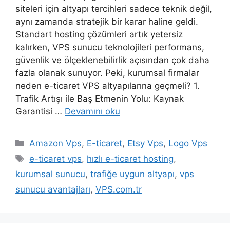
siteleri için altyapı tercihleri sadece teknik değil,
aynı zamanda stratejik bir karar haline geldi.
Standart hosting çözümleri artık yetersiz
kalırken, VPS sunucu teknolojileri performans,
güvenlik ve ölçeklenebilirlik açısından çok daha
fazla olanak sunuyor. Peki, kurumsal firmalar
neden e-ticaret VPS altyapılarına geçmeli? 1.
Trafik Artışı ile Baş Etmenin Yolu: Kaynak
Garantisi …
Devamını oku
Kategoriler
Amazon Vps
,
E-ticaret
,
Etsy Vps
,
Logo Vps
Etiketler
e-ticaret vps
,
hızlı e-ticaret hosting
,
kurumsal sunucu
,
trafiğe uygun altyapı
,
vps
sunucu avantajları
,
VPS.com.tr