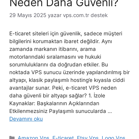
Neden Daha Güvenli?
29 Mayıs 2025
yazar
vps.com.tr destek
E-ticaret siteleri için güvenlik, sadece müşteri
bilgilerini korumaktan ibaret değildir. Aynı
zamanda markanın itibarını, arama
motorlarındaki sıralamasını ve hukuki
sorumluluklarını da doğrudan etkiler. Bu
noktada VPS sunucu üzerinde yapılandırılmış bir
altyapı, klasik paylaşımlı hosting’e kıyasla ciddi
avantajlar sunar. Peki, e-ticaret VPS neden
daha güvenli bir altyapı sağlar? 1. İzole
Kaynaklar: Başkalarının Açıklarından
Etkilenmezsiniz Paylaşımlı sunucularda …
Devamını oku
Kategoriler
Amazon Vps
,
E-ticaret
,
Etsy Vps
,
Logo Vps