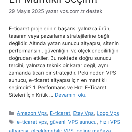
29 Mayıs 2025
yazar
vps.com.tr destek
E-ticaret projelerinin başarısı yalnızca ürün,
tasarım veya pazarlama stratejilerine bağlı
değildir. Altında yatan sunucu altyapısı, sitenin
performansını, güvenliğini ve ölçeklenebilirliğini
doğrudan etkiler. Bu noktada doğru sunucu
tercihi, yalnızca teknik bir karar değil, aynı
zamanda ticari bir stratejidir. Peki neden VPS
sunucu, e-ticaret altyapısı için en mantıklı
seçimdir? 1. Performans ve Hız: E-Ticaret
Siteleri İçin Kritik …
Devamını oku
Kategoriler
Amazon Vps
,
E-ticaret
,
Etsy Vps
,
Logo Vps
Etiketler
e-ticaret vps
,
güvenli VPS sunucu
,
hızlı VPS
altyapısı
,
ölçeklenebilir VPS
,
online mağaza