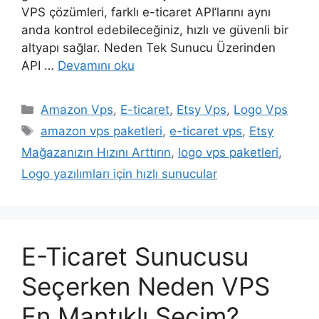
VPS çözümleri, farklı e-ticaret API’larını aynı
anda kontrol edebileceğiniz, hızlı ve güvenli bir
altyapı sağlar. Neden Tek Sunucu Üzerinden
API …
Devamını oku
Kategoriler
Amazon Vps
,
E-ticaret
,
Etsy Vps
,
Logo Vps
Etiketler
amazon vps paketleri
,
e-ticaret vps
,
Etsy
Mağazanızın Hızını Arttırın
,
logo vps paketleri
,
Logo yazılımları için hızlı sunucular
E-Ticaret Sunucusu
Seçerken Neden VPS
En Mantıklı Seçim?