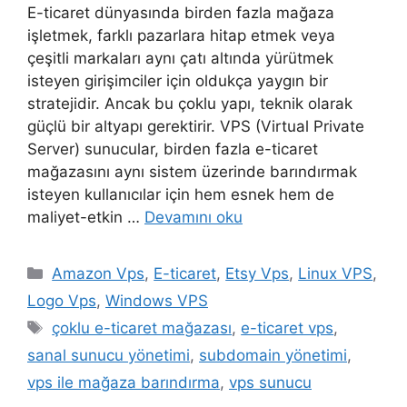
E-ticaret dünyasında birden fazla mağaza
işletmek, farklı pazarlara hitap etmek veya
çeşitli markaları aynı çatı altında yürütmek
isteyen girişimciler için oldukça yaygın bir
stratejidir. Ancak bu çoklu yapı, teknik olarak
güçlü bir altyapı gerektirir. VPS (Virtual Private
Server) sunucular, birden fazla e-ticaret
mağazasını aynı sistem üzerinde barındırmak
isteyen kullanıcılar için hem esnek hem de
maliyet-etkin …
Devamını oku
Kategoriler
Amazon Vps
,
E-ticaret
,
Etsy Vps
,
Linux VPS
,
Logo Vps
,
Windows VPS
Etiketler
çoklu e-ticaret mağazası
,
e-ticaret vps
,
sanal sunucu yönetimi
,
subdomain yönetimi
,
vps ile mağaza barındırma
,
vps sunucu