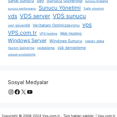
Sunucu Güvenliği
Sanal Sunucu
Seo
sunucu kiralama
Sunucu Yönetimi
sunucu performansı
Trafik yönetimi
VDS server
VDS sunucu
vds
vps
Veritabanı Optimizasyonu
veri güvenliği
VPS.com.tr
Web Hosting
VPS hosting
Windows Server
Windows Sunucu
yapay zeka
yük dengeleme
yedekleme
Yazılım Geliştirme
yüksek erişilebilirlik
Sosyal Medyalar
Instagram
Facebook
X
YouTube
Copyright © 2008-2024 Vps.com.tr . Tüm hakları saklıdır. | Vps.com.tr