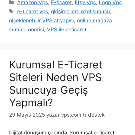
Kategoriler
Amazon Vps
,
E-ticaret
,
Etsy Vps
,
Logo Vps
Etiketler
e-ticaret vps
,
girişimcilere özel sunucu
,
ölçeklenebilir VPS altyapısı
,
online mağaza
sunucu önerisi
,
VPS ile e-ticaret
Kurumsal E-Ticaret
Siteleri Neden VPS
Sunucuya Geçiş
Yapmalı?
29 Mayıs 2025
yazar
vps.com.tr destek
Dijital dönüşüm çağında, kurumsal e-ticaret