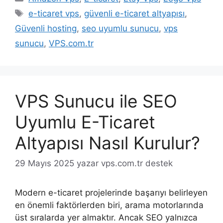
Etiketler
e-ticaret vps
,
güvenli e-ticaret altyapısı
,
Güvenli hosting
,
seo uyumlu sunucu
,
vps
sunucu
,
VPS.com.tr
VPS Sunucu ile SEO
Uyumlu E-Ticaret
Altyapısı Nasıl Kurulur?
29 Mayıs 2025
yazar
vps.com.tr destek
Modern e-ticaret projelerinde başarıyı belirleyen
en önemli faktörlerden biri, arama motorlarında
üst sıralarda yer almaktır. Ancak SEO yalnızca