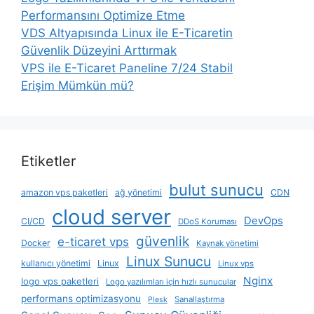
Performansını Optimize Etme
VDS Altyapısında Linux ile E-Ticaretin
Güvenlik Düzeyini Arttırmak
VPS ile E-Ticaret Paneline 7/24 Stabil
Erişim Mümkün mü?
Etiketler
bulut sunucu
amazon vps paketleri
ağ yönetimi
CDN
cloud server
DevOps
CI/CD
DDoS Koruması
güvenlik
e-ticaret vps
Docker
Kaynak yönetimi
Linux Sunucu
kullanıcı yönetimi
Linux
Linux vps
Nginx
logo vps paketleri
Logo yazılımları için hızlı sunucular
performans optimizasyonu
Sanallaştırma
Plesk