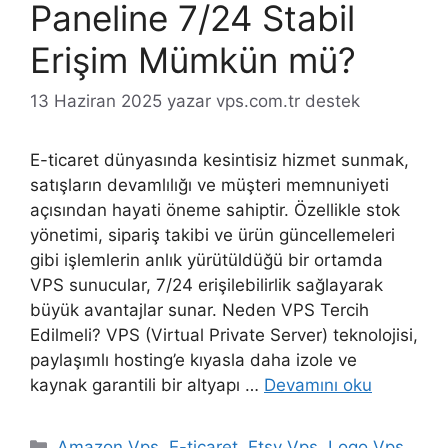
Paneline 7/24 Stabil
Erişim Mümkün mü?
13 Haziran 2025
yazar
vps.com.tr destek
E-ticaret dünyasında kesintisiz hizmet sunmak,
satışların devamlılığı ve müşteri memnuniyeti
açısından hayati öneme sahiptir. Özellikle stok
yönetimi, sipariş takibi ve ürün güncellemeleri
gibi işlemlerin anlık yürütüldüğü bir ortamda
VPS sunucular, 7/24 erişilebilirlik sağlayarak
büyük avantajlar sunar. Neden VPS Tercih
Edilmeli? VPS (Virtual Private Server) teknolojisi,
paylaşımlı hosting’e kıyasla daha izole ve
kaynak garantili bir altyapı …
Devamını oku
Kategoriler
Amazon Vps
,
E-ticaret
,
Etsy Vps
,
Logo Vps