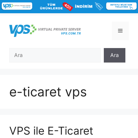
İçeriğe
atla
Menü
Ara
Ara
e-ticaret vps
VPS ile E-Ticaret