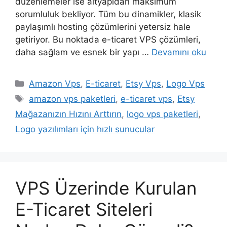
düzenlemeler ise altyapıdan maksimum
sorumluluk bekliyor. Tüm bu dinamikler, klasik
paylaşımlı hosting çözümlerini yetersiz hale
getiriyor. Bu noktada e-ticaret VPS çözümleri,
daha sağlam ve esnek bir yapı …
Devamını oku
Kategoriler
Amazon Vps
,
E-ticaret
,
Etsy Vps
,
Logo Vps
Etiketler
amazon vps paketleri
,
e-ticaret vps
,
Etsy
Mağazanızın Hızını Arttırın
,
logo vps paketleri
,
Logo yazılımları için hızlı sunucular
VPS Üzerinde Kurulan
E-Ticaret Siteleri