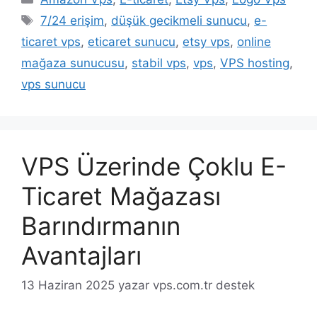
Etiketler
7/24 erişim
,
düşük gecikmeli sunucu
,
e-
ticaret vps
,
eticaret sunucu
,
etsy vps
,
online
mağaza sunucusu
,
stabil vps
,
vps
,
VPS hosting
,
vps sunucu
VPS Üzerinde Çoklu E-
Ticaret Mağazası
Barındırmanın
Avantajları
13 Haziran 2025
yazar
vps.com.tr destek