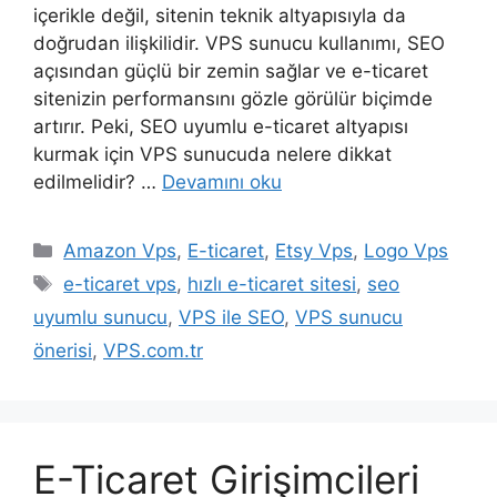
içerikle değil, sitenin teknik altyapısıyla da
doğrudan ilişkilidir. VPS sunucu kullanımı, SEO
açısından güçlü bir zemin sağlar ve e-ticaret
sitenizin performansını gözle görülür biçimde
artırır. Peki, SEO uyumlu e-ticaret altyapısı
kurmak için VPS sunucuda nelere dikkat
edilmelidir? …
Devamını oku
Kategoriler
Amazon Vps
,
E-ticaret
,
Etsy Vps
,
Logo Vps
Etiketler
e-ticaret vps
,
hızlı e-ticaret sitesi
,
seo
uyumlu sunucu
,
VPS ile SEO
,
VPS sunucu
önerisi
,
VPS.com.tr
E-Ticaret Girişimcileri