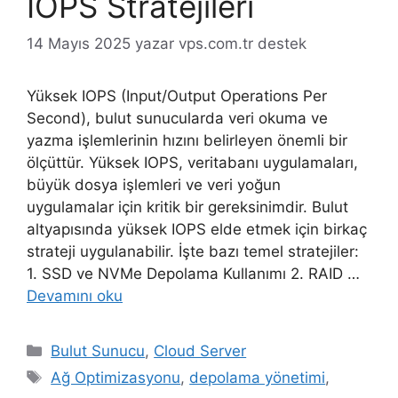
IOPS Stratejileri
14 Mayıs 2025
yazar
vps.com.tr destek
Yüksek IOPS (Input/Output Operations Per
Second), bulut sunucularda veri okuma ve
yazma işlemlerinin hızını belirleyen önemli bir
ölçüttür. Yüksek IOPS, veritabanı uygulamaları,
büyük dosya işlemleri ve veri yoğun
uygulamalar için kritik bir gereksinimdir. Bulut
altyapısında yüksek IOPS elde etmek için birkaç
strateji uygulanabilir. İşte bazı temel stratejiler:
1. SSD ve NVMe Depolama Kullanımı 2. RAID …
Devamını oku
Kategoriler
Bulut Sunucu
,
Cloud Server
Etiketler
Ağ Optimizasyonu
,
depolama yönetimi
,