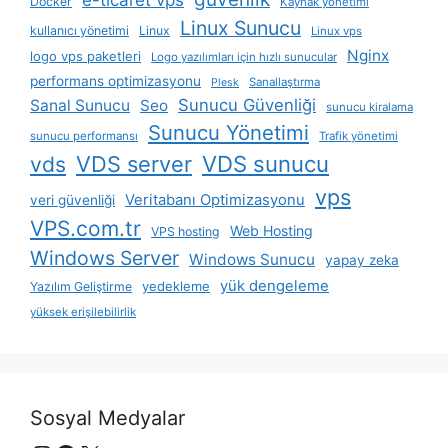
e-ticaret vps
Docker
Kaynak yönetimi
Linux Sunucu
kullanıcı yönetimi
Linux
Linux vps
Nginx
logo vps paketleri
Logo yazılımları için hızlı sunucular
performans optimizasyonu
Sanallaştırma
Plesk
Sunucu Güvenliği
Sanal Sunucu
Seo
sunucu kiralama
Sunucu Yönetimi
sunucu performansı
Trafik yönetimi
VDS server
VDS sunucu
vds
vps
Veritabanı Optimizasyonu
veri güvenliği
VPS.com.tr
Web Hosting
VPS hosting
Windows Server
Windows Sunucu
yapay zeka
yük dengeleme
yedekleme
Yazılım Geliştirme
yüksek erişilebilirlik
Sosyal Medyalar