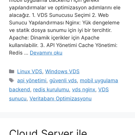
mobil uygulama backend’i için gerekli
yapılandırmalar ve optimizasyon adımlarını ele
alacağız. 1. VDS Sunucusu Seçimi 2. Web
Sunucu Yapılandırması Nginx: Yük dengeleme
ve statik dosya sunumu için iyi bir tercihtir.
Apache: Dinamik içerikler için Apache
kullanılabilir. 3. API Yönetimi Cache Yönetimi:
Redis …
Devamını oku
Kategoriler
Linux VDS
,
Windows VDS
Etiketler
api yönetimi
,
güvenli vds
,
mobil uygulama
backend
,
redis kurulumu
,
vds nginx
,
VDS
sunucu
,
Veritabanı Optimizasyonu
Cloud Server ile