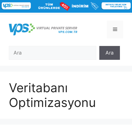
İçeriğe
atla
Menü
Ara
Ara
Veritabanı
Optimizasyonu