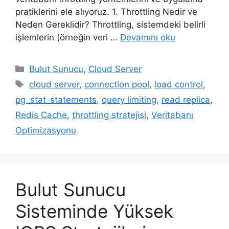
pratiklerini ele alıyoruz. 1. Throttling Nedir ve
Neden Gereklidir? Throttling, sistemdeki belirli
işlemlerin (örneğin veri …
Devamını oku
Kategoriler
Bulut Sunucu
,
Cloud Server
Etiketler
cloud server
,
connection pool
,
load control
,
pg_stat_statements
,
query limiting
,
read replica
,
Redis Cache
,
throttling stratejisi
,
Veritabanı
Optimizasyonu
Bulut Sunucu
Sisteminde Yüksek