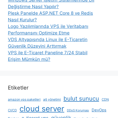
Windows Server İşletim Sistemlerinde Dil
Değiştirme Nasıl Yapılır?
Plesk Panelde ASP.NET Core 8 ve Redis
Nasıl Kurulur?
Logo Yazılımlarında VPS ile Veritabanı
Performansını Optimize Etme
VDS Altyapısında Linux ile E-Ticaretin
Güvenlik Düzeyini Arttırmak
VPS ile E-Ticaret Paneline 7/24 Stabil
Erişim Mümkün mü?
Etiketler
bulut sunucu
amazon vps paketleri
ağ yönetimi
CDN
cloud server
DevOps
CI/CD
DDoS Koruması
güvenlik