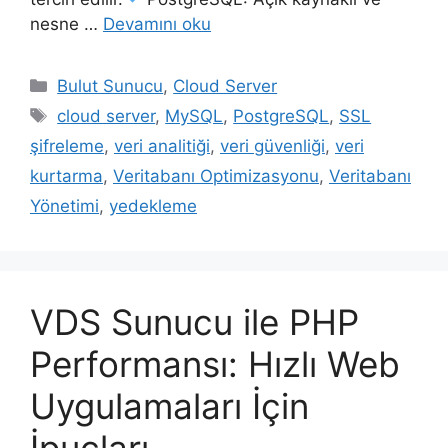
nesne …
Devamını oku
Kategoriler
Bulut Sunucu
,
Cloud Server
Etiketler
cloud server
,
MySQL
,
PostgreSQL
,
SSL
şifreleme
,
veri analitiği
,
veri güvenliği
,
veri
kurtarma
,
Veritabanı Optimizasyonu
,
Veritabanı
Yönetimi
,
yedekleme
VDS Sunucu ile PHP
Performansı: Hızlı Web
Uygulamaları İçin
İpuçları