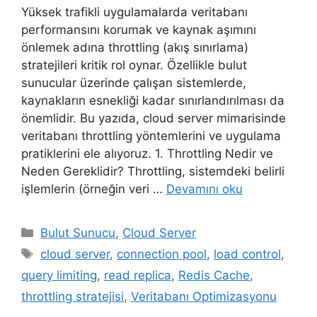
Yüksek trafikli uygulamalarda veritabanı
performansını korumak ve kaynak aşımını
önlemek adına throttling (akış sınırlama)
stratejileri kritik rol oynar. Özellikle bulut
sunucular üzerinde çalışan sistemlerde,
kaynakların esnekliği kadar sınırlandırılması da
önemlidir. Bu yazıda, cloud server mimarisinde
veritabanı throttling yöntemlerini ve uygulama
pratiklerini ele alıyoruz. 1. Throttling Nedir ve
Neden Gereklidir? Throttling, sistemdeki belirli
işlemlerin (örneğin veri …
Devamını oku
Kategoriler
Bulut Sunucu
,
Cloud Server
Etiketler
cloud server
,
connection pool
,
load control
,
query limiting
,
read replica
,
Redis Cache
,
throttling stratejisi
,
Veritabanı Optimizasyonu