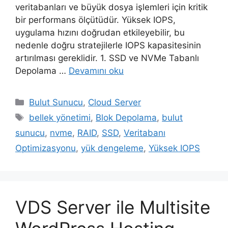
veritabanları ve büyük dosya işlemleri için kritik
bir performans ölçütüdür. Yüksek IOPS,
uygulama hızını doğrudan etkileyebilir, bu
nedenle doğru stratejilerle IOPS kapasitesinin
artırılması gereklidir. 1. SSD ve NVMe Tabanlı
Depolama …
Devamını oku
Kategoriler
Bulut Sunucu
,
Cloud Server
Etiketler
bellek yönetimi
,
Blok Depolama
,
bulut
sunucu
,
nvme
,
RAID
,
SSD
,
Veritabanı
Optimizasyonu
,
yük dengeleme
,
Yüksek IOPS
VDS Server ile Multisite