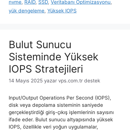
nvme
,
RAID
,
SSD
,
Veritabanı Optimizasyonu
,
yük dengeleme
,
Yüksek IOPS
Bulut Sunucu
Sisteminde Yüksek
IOPS Stratejileri
14 Mayıs 2025
yazar
vps.com.tr destek
Input/Output Operations Per Second (IOPS),
disk veya depolama sisteminin saniyede
gerçekleştirdiği giriş-çıkış işlemlerinin sayısını
ifade eder. Bulut sunucu altyapısında yüksek
IOPS, özellikle veri yoğun uygulamalar,