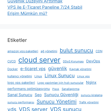
Güvenlik Düzeyini Arttırmak
VPS ile E-Ticaret Paneline 7/24 Stabil
Erişim Mümkün mü?
Etiketler
bulut sunucu
amazon vps paketleri
ağ yönetimi
CDN
cloud server
DevOps
CI/CD
DDoS Koruması
güvenlik
e-ticaret vps
Docker
Kaynak yönetimi
Linux Sunucu
kullanıcı yönetimi
Linux
Linux vps
Nginx
logo vps paketleri
Logo yazılımları için hızlı sunucular
performans optimizasyonu
Sanallaştırma
Plesk
Sunucu Güvenliği
Sanal Sunucu
Seo
sunucu kiralama
Sunucu Yönetimi
sunucu performansı
Trafik yönetimi
VDS server
VDS sunucu
vds