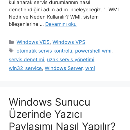
kullanarak servis durumlarının nasıl
denetlendiğini adım adım inceleyeceğiz. 1. WMI
Nedir ve Neden Kullanılır? WMI, sistem
bileşenlerine …
Devamını oku
Kategoriler
Windows VDS
,
Windows VPS
Etiketler
otomatik servis kontrolü
,
powershell wmi
,
servis denetimi
,
uzak servis yönetimi
,
win32_service
,
Windows Server
,
wmi
Windows Sunucu
Üzerinde Yazıcı
Paylaşımı Nasıl Yapılır?