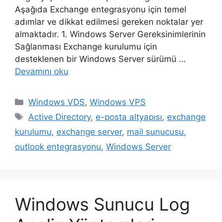
Aşağıda Exchange entegrasyonu için temel
adımlar ve dikkat edilmesi gereken noktalar yer
almaktadır. 1. Windows Server Gereksinimlerinin
Sağlanması Exchange kurulumu için
desteklenen bir Windows Server sürümü …
Devamını oku
Kategoriler
Windows VDS
,
Windows VPS
Etiketler
Active Directory
,
e-posta altyapısı
,
exchange
kurulumu
,
exchange server
,
mail sunucusu
,
outlook entegrasyonu
,
Windows Server
Windows Sunucu Log