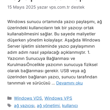
15 Mayıs 2025
yazar
vps.com.tr destek
Windows sunucu ortamında yazıcı paylaşımı, ağ
üzerindeki kullanıcıların tek bir yazıcıyı ortak
kullanabilmesini sağlar. Bu sayede maliyetler
düşerken yönetim kolaylaşır. Aşağıda Windows
Server işletim sisteminde yazıcı paylaşımının
adım adım nasıl yapılacağı açıklanmıştır. 1.
Yazıcının Sunucuya Bağlanması ve
KurulmasıÖncelikle yazıcının sunucuya fiziksel
olarak bağlanması gerekir. USB veya ağ
üzerinden bağlanan yazıcı, sunucu tarafından
tanınmalı ve sürücüsü …
Devamını oku
Kategoriler
Windows VDS
,
Windows VPS
Etiketler
ağ yazıcısı
,
ağ yönetimi
,
kullanıcı