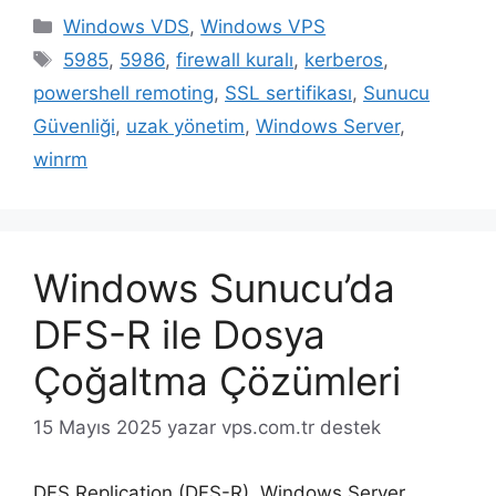
Kategoriler
Windows VDS
,
Windows VPS
Etiketler
5985
,
5986
,
firewall kuralı
,
kerberos
,
powershell remoting
,
SSL sertifikası
,
Sunucu
Güvenliği
,
uzak yönetim
,
Windows Server
,
winrm
Windows Sunucu’da
DFS-R ile Dosya
Çoğaltma Çözümleri
15 Mayıs 2025
yazar
vps.com.tr destek
DFS Replication (DFS-R), Windows Server