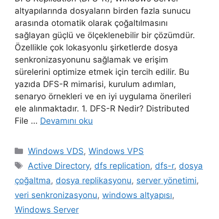
altyapılarında dosyaların birden fazla sunucu
arasında otomatik olarak çoğaltılmasını
sağlayan güçlü ve ölçeklenebilir bir çözümdür.
Özellikle çok lokasyonlu şirketlerde dosya
senkronizasyonunu sağlamak ve erişim
sürelerini optimize etmek için tercih edilir. Bu
yazıda DFS-R mimarisi, kurulum adımları,
senaryo örnekleri ve en iyi uygulama önerileri
ele alınmaktadır. 1. DFS-R Nedir? Distributed
File …
Devamını oku
Kategoriler
Windows VDS
,
Windows VPS
Etiketler
Active Directory
,
dfs replication
,
dfs-r
,
dosya
çoğaltma
,
dosya replikasyonu
,
server yönetimi
,
veri senkronizasyonu
,
windows altyapısı
,
Windows Server