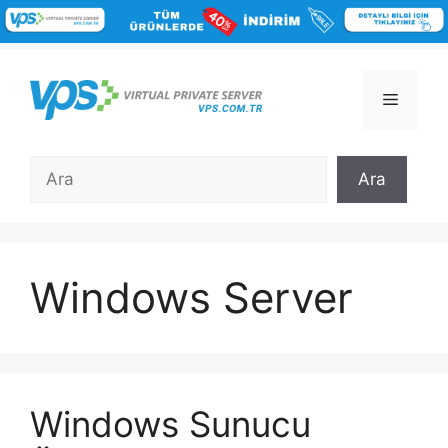
İçeriğe
atla
Menü
Ara
Ara
Windows Server
Windows Sunucu