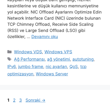
kesintilerine ve düşük kullanıcı memnuniyetine
yol açabilir. NIC Offload Ayarlarını Optimize Edin
Network Interface Card (NIC) üzerinde bulunan
TCP Chimney Offload, Receive Side Scaling
(RSS) ve Large Send Offload (LSO) gibi
özellikler, …
Devamını oku
Kategoriler
Windows VDS
,
Windows VPS
Etiketler
Ağ Performansı
,
ağ yönetimi
,
autotuning
,
IPv6
,
jumbo frame
,
nic ayarları
,
QoS
,
tcp
optimizasyon
,
Windows Server
Sayfa
Sayfa
Sayfa
1
2
3
Sonraki
→