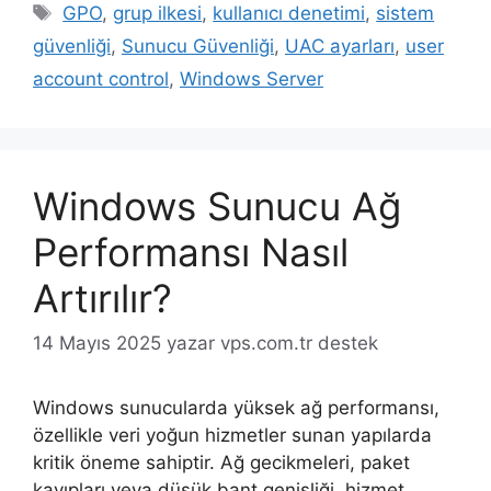
Etiketler
GPO
,
grup ilkesi
,
kullanıcı denetimi
,
sistem
güvenliği
,
Sunucu Güvenliği
,
UAC ayarları
,
user
account control
,
Windows Server
Windows Sunucu Ağ
Performansı Nasıl
Artırılır?
14 Mayıs 2025
yazar
vps.com.tr destek
Windows sunucularda yüksek ağ performansı,
özellikle veri yoğun hizmetler sunan yapılarda
kritik öneme sahiptir. Ağ gecikmeleri, paket
kayıpları veya düşük bant genişliği, hizmet