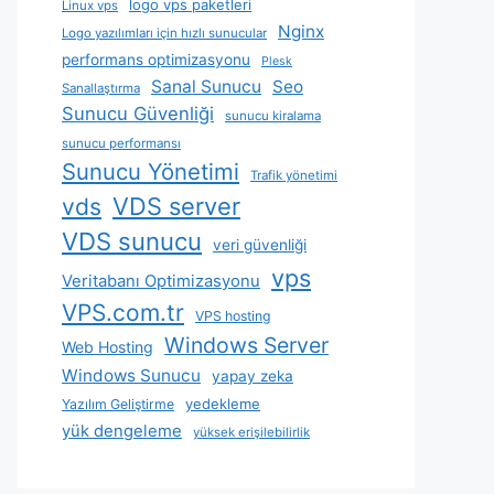
logo vps paketleri
Linux vps
Nginx
Logo yazılımları için hızlı sunucular
performans optimizasyonu
Plesk
Sanal Sunucu
Seo
Sanallaştırma
Sunucu Güvenliği
sunucu kiralama
sunucu performansı
Sunucu Yönetimi
Trafik yönetimi
VDS server
vds
VDS sunucu
veri güvenliği
vps
Veritabanı Optimizasyonu
VPS.com.tr
VPS hosting
Windows Server
Web Hosting
Windows Sunucu
yapay zeka
yedekleme
Yazılım Geliştirme
yük dengeleme
yüksek erişilebilirlik