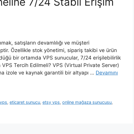
eline 7/24 Stabil Erişim
mak, satışların devamlılığı ve müşteri
r. Özellikle stok yönetimi, sipariş takibi ve ürün
ldüğü bir ortamda VPS sunucular, 7/24 erişilebilirlik
VPS Tercih Edilmeli? VPS (Virtual Private Server)
ha izole ve kaynak garantili bir altyapı …
Devamını
 vps
,
eticaret sunucu
,
etsy vps
,
online mağaza sunucusu
,