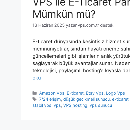
VPS ile E-Ticaret Pan
Mümkün mü?
13 Haziran 2025
yazar
vps.com.tr destek
E-ticaret dünyasında kesintisiz hizmet sun
memnuniyeti açısından hayati öneme sahipti
güncellemeleri gibi işlemlerin anlık yürütü
sağlayarak büyük avantajlar sunar. Neden 
teknolojisi, paylaşımlı hosting’e kıyasla da
oku
Kategoriler
Amazon Vps
,
E-ticaret
,
Etsy Vps
,
Logo Vps
Etiketler
7/24 erişim
,
düşük gecikmeli sunucu
,
e-ticaret
stabil vps
,
vps
,
VPS hosting
,
vps sunucu