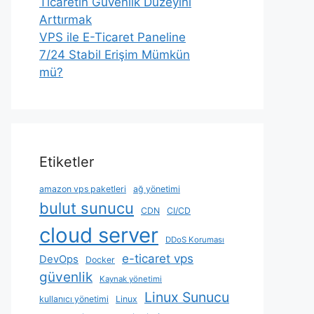
Ticaretin Güvenlik Düzeyini
Arttırmak
VPS ile E-Ticaret Paneline
7/24 Stabil Erişim Mümkün
mü?
Etiketler
amazon vps paketleri
ağ yönetimi
bulut sunucu
CDN
CI/CD
cloud server
DDoS Koruması
e-ticaret vps
DevOps
Docker
güvenlik
Kaynak yönetimi
Linux Sunucu
kullanıcı yönetimi
Linux