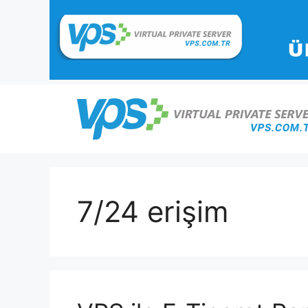
İçeriğe
atla
7/24 erişim