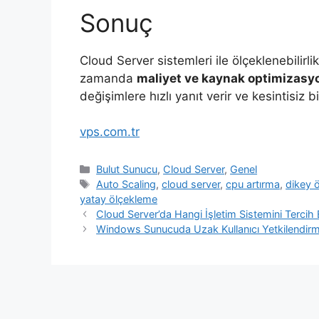
Sonuç
Cloud Server sistemleri ile ölçeklenebilirl
zamanda
maliyet ve kaynak optimizasy
değişimlere hızlı yanıt verir ve kesintisiz b
vps.com.tr
Kategoriler
Bulut Sunucu
,
Cloud Server
,
Genel
Etiketler
Auto Scaling
,
cloud server
,
cpu artırma
,
dikey 
yatay ölçekleme
Cloud Server’da Hangi İşletim Sistemini Tercih
Windows Sunucuda Uzak Kullanıcı Yetkilendir