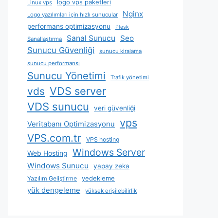
logo vps paketleri
Linux vps
Nginx
Logo yazılımları için hızlı sunucular
performans optimizasyonu
Plesk
Sanal Sunucu
Seo
Sanallaştırma
Sunucu Güvenliği
sunucu kiralama
sunucu performansı
Sunucu Yönetimi
Trafik yönetimi
VDS server
vds
VDS sunucu
veri güvenliği
vps
Veritabanı Optimizasyonu
VPS.com.tr
VPS hosting
Windows Server
Web Hosting
Windows Sunucu
yapay zeka
yedekleme
Yazılım Geliştirme
yük dengeleme
yüksek erişilebilirlik