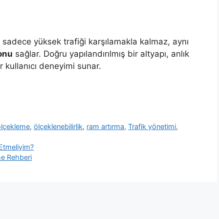
ik sadece yüksek trafiği karşılamakla kalmaz, aynı
onu
sağlar. Doğru yapılandırılmış bir altyapı, anlık
ir kullanıcı deneyimi sunar.
ölçekleme
,
ölçeklenebilirlik
,
ram artırma
,
Trafik yönetimi
,
 Etmeliyim?
me Rehberi