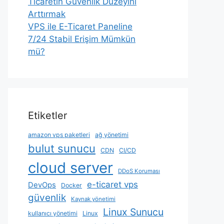
Ticaretin Güvenlik Düzeyini
Arttırmak
VPS ile E-Ticaret Paneline
7/24 Stabil Erişim Mümkün
mü?
Etiketler
amazon vps paketleri
ağ yönetimi
bulut sunucu
CDN
CI/CD
cloud server
DDoS Koruması
e-ticaret vps
DevOps
Docker
güvenlik
Kaynak yönetimi
Linux Sunucu
kullanıcı yönetimi
Linux