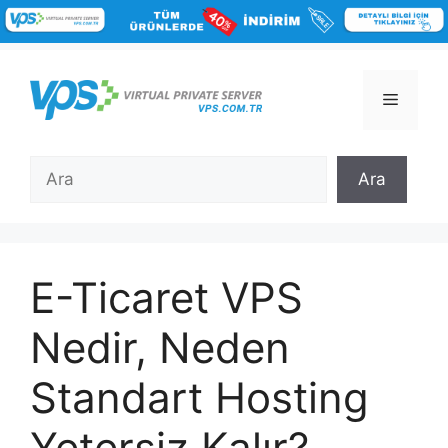
İçeriğe
atla
Menü
Ara
Ara
E-Ticaret VPS
Nedir, Neden
Standart Hosting
Yetersiz Kalır?