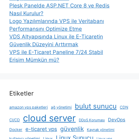
Plesk Panelde ASP.NET Core 8 ve Redis
Nasıl Kurulur?
Logo Yazılımlarında VPS ile Veritabanı
Performansını Optimize Etme
VDS Altyapısında Linux ile E-Ticaretin
Güvenlik Düzeyini Arttırmak
VPS ile E-Ticaret Paneline 7/24 Stabil
Erişim Mümkün mü?
Etiketler
bulut sunucu
amazon vps paketleri
ağ yönetimi
CDN
cloud server
DevOps
CI/CD
DDoS Koruması
güvenlik
e-ticaret vps
Docker
Kaynak yönetimi
Linux Sunucu
kullanıcı yönetimi
Linux
Linux vps