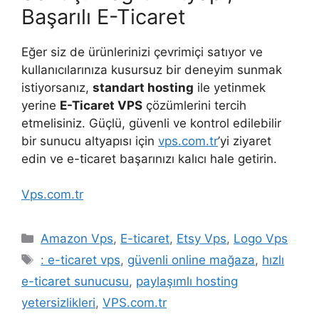
Başarılı E-Ticaret
Eğer siz de ürünlerinizi çevrimiçi satıyor ve
kullanıcılarınıza kusursuz bir deneyim sunmak
istiyorsanız,
standart hosting
ile yetinmek
yerine
E-Ticaret VPS
çözümlerini tercih
etmelisiniz. Güçlü, güvenli ve kontrol edilebilir
bir sunucu altyapısı için
vps.com.tr
’yi ziyaret
edin ve e-ticaret başarınızı kalıcı hale getirin.
Vps.com.tr
Kategoriler
Amazon Vps
,
E-ticaret
,
Etsy Vps
,
Logo Vps
Etiketler
: e-ticaret vps
,
güvenli online mağaza
,
hızlı
e-ticaret sunucusu
,
paylaşımlı hosting
yetersizlikleri
,
VPS.com.tr