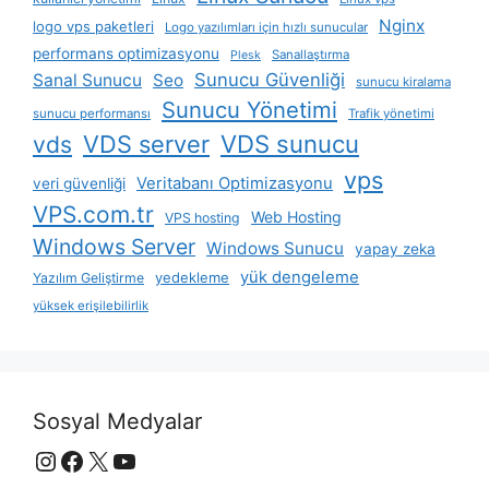
Nginx
logo vps paketleri
Logo yazılımları için hızlı sunucular
performans optimizasyonu
Sanallaştırma
Plesk
Sunucu Güvenliği
Sanal Sunucu
Seo
sunucu kiralama
Sunucu Yönetimi
sunucu performansı
Trafik yönetimi
VDS server
VDS sunucu
vds
vps
Veritabanı Optimizasyonu
veri güvenliği
VPS.com.tr
Web Hosting
VPS hosting
Windows Server
Windows Sunucu
yapay zeka
yük dengeleme
yedekleme
Yazılım Geliştirme
yüksek erişilebilirlik
Sosyal Medyalar
Instagram
Facebook
X
YouTube