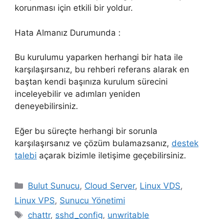
korunması için etkili bir yoldur.
Hata Almanız Durumunda :
Bu kurulumu yaparken herhangi bir hata ile
karşılaşırsanız, bu rehberi referans alarak en
baştan kendi başınıza kurulum sürecini
inceleyebilir ve adımları yeniden
deneyebilirsiniz.
Eğer bu süreçte herhangi bir sorunla
karşılaşırsanız ve çözüm bulamazsanız,
destek
talebi
açarak bizimle iletişime geçebilirsiniz.
Kategoriler
Bulut Sunucu
,
Cloud Server
,
Linux VDS
,
Linux VPS
,
Sunucu Yönetimi
Etiketler
chattr
,
sshd_config
,
unwritable