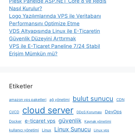
Plesk Panelde ASP.NET Core 8 ve Redis
Nasıl Kurulur?
Logo Yazılımlarında VPS ile Veritabanı
Performansını Optimize Etme
VDS Altyapısında Linux ile E-Ticaretin
Güvenlik Düzeyini Arttırmak
VPS ile E-Ticaret Paneline 7/24 Stabil
Erişim Mümkün mü?
Etiketler
bulut sunucu
amazon vps paketleri
ağ yönetimi
CDN
cloud server
DevOps
CI/CD
DDoS Koruması
güvenlik
e-ticaret vps
Docker
Kaynak yönetimi
Linux Sunucu
kullanıcı yönetimi
Linux
Linux vps