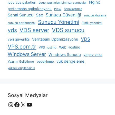
Nginx
logo vps paketleri
Logo yazılımları için hızlı sunucular
performans optimizasyonu
Sanallaştırma
Plesk
Sunucu Güvenliği
Sanal Sunucu
Seo
sunucu kiralama
Sunucu Yönetimi
sunucu performansı
Trafik yönetimi
VDS server
VDS sunucu
vds
vps
Veritabanı Optimizasyonu
veri güvenliği
VPS.com.tr
Web Hosting
VPS hosting
Windows Server
Windows Sunucu
yapay zeka
yük dengeleme
yedekleme
Yazılım Geliştirme
yüksek erişilebilirlik
Sosyal Medyalar
Instagram
Facebook
X
YouTube