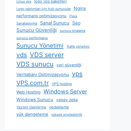
logo vps paketleri
Linux vps
Nginx
Logo yazılımları için hızlı sunucular
performans optimizasyonu
Plesk
Sanal Sunucu
Seo
Sanallaştırma
Sunucu Güvenliği
sunucu kiralama
sunucu performansı
Sunucu Yönetimi
Trafik yönetimi
VDS server
vds
VDS sunucu
veri güvenliği
vps
Veritabanı Optimizasyonu
VPS.com.tr
VPS hosting
Windows Server
Web Hosting
Windows Sunucu
yapay zeka
yedekleme
Yazılım Geliştirme
yük dengeleme
yüksek erişilebilirlik