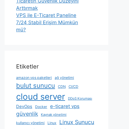
Ticaretin Güvenlik Düzeyini
Arttırmak
VPS ile E-Ticaret Paneline
7/24 Stabil Erişim Mümkün
mü?
Etiketler
amazon vps paketleri
ağ yönetimi
bulut sunucu
CDN
CI/CD
cloud server
DDoS Koruması
e-ticaret vps
DevOps
Docker
güvenlik
Kaynak yönetimi
Linux Sunucu
kullanıcı yönetimi
Linux