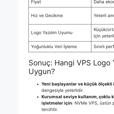
Fiyat
Daha eko
Hız ve Gecikme
Yeterli ama
Küçük/orta
Logo Yazılım Uyumu
için yeterl
Yoğunluklu Veri İşleme
Sınırlı pe
Sonuç: Hangi VPS Logo Ya
Uygun?
Yeni başlayanlar ve küçük ölçekli 
dengesiyle yeterlidir.
Kurumsal seviye kullanım, çoklu ku
işletmeler için
: NVMe VPS, üstün p
tercihtir.