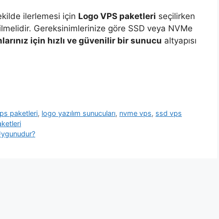
kilde ilerlemesi için
Logo VPS paketleri
seçilirken
ilmelidir. Gereksinimlerinize göre SSD veya NVMe
larınız için hızlı ve güvenilir bir sunucu
altyapısı
ps paketleri
,
logo yazılım sunucuları
,
nvme vps
,
ssd vps
ketleri
Uygunudur?