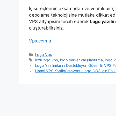
İş süreçlerinin aksamadan ve verimli bir şe
depolama teknolojisine mutlaka dikkat ed
VPS altyapısını tercih ederek
Logo yazılım
oluşturabilirsiniz.
Vps.com.tr
Kategoriler
Logo Vps
Etiketler
hızlı logo vps
,
logo server karşılaştırma
,
logo v
Logo Yazılımlarını Destekleyen Güvenilir VPS Pa
Hangi VPS Konfigürasyonu Logo GO3 için En 