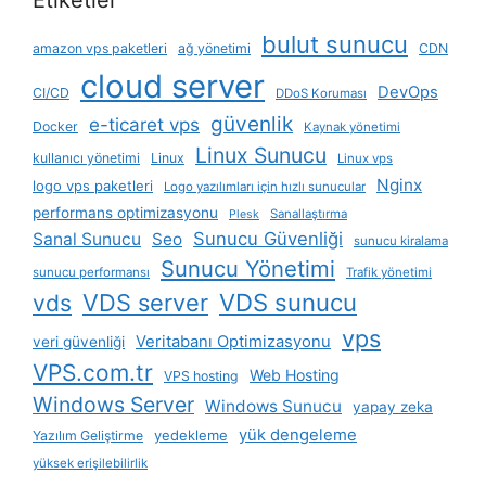
bulut sunucu
amazon vps paketleri
ağ yönetimi
CDN
cloud server
DevOps
CI/CD
DDoS Koruması
güvenlik
e-ticaret vps
Docker
Kaynak yönetimi
Linux Sunucu
kullanıcı yönetimi
Linux
Linux vps
Nginx
logo vps paketleri
Logo yazılımları için hızlı sunucular
performans optimizasyonu
Sanallaştırma
Plesk
Sunucu Güvenliği
Sanal Sunucu
Seo
sunucu kiralama
Sunucu Yönetimi
sunucu performansı
Trafik yönetimi
VDS server
VDS sunucu
vds
vps
Veritabanı Optimizasyonu
veri güvenliği
VPS.com.tr
Web Hosting
VPS hosting
Windows Server
Windows Sunucu
yapay zeka
yük dengeleme
yedekleme
Yazılım Geliştirme
yüksek erişilebilirlik