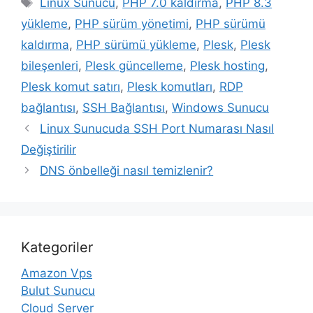
Linux Sunucu
,
PHP 7.0 kaldırma
,
PHP 8.3
yükleme
,
PHP sürüm yönetimi
,
PHP sürümü
kaldırma
,
PHP sürümü yükleme
,
Plesk
,
Plesk
bileşenleri
,
Plesk güncelleme
,
Plesk hosting
,
Plesk komut satırı
,
Plesk komutları
,
RDP
bağlantısı
,
SSH Bağlantısı
,
Windows Sunucu
Linux Sunucuda SSH Port Numarası Nasıl
Değiştirilir
DNS önbelleği nasıl temizlenir?
Kategoriler
Amazon Vps
Bulut Sunucu
Cloud Server