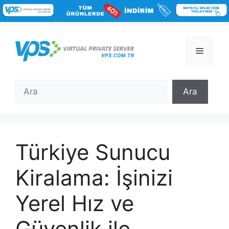
İçeriğe
atla
Menü
Ara
Ara
Türkiye Sunucu
Kiralama: İşinizi
Yerel Hız ve
Güvenlik ile