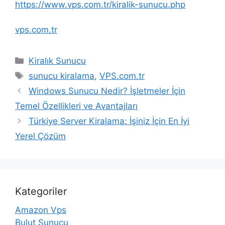
https://www.vps.com.tr/kiralik-sunucu.php
vps.com.tr
Kategoriler
Kiralık Sunucu
Etiketler
sunucu kiralama
,
VPS.com.tr
Windows Sunucu Nedir? İşletmeler İçin
Temel Özellikleri ve Avantajları
Türkiye Server Kiralama: İşiniz İçin En İyi
Yerel Çözüm
Kategoriler
Amazon Vps
Bulut Sunucu