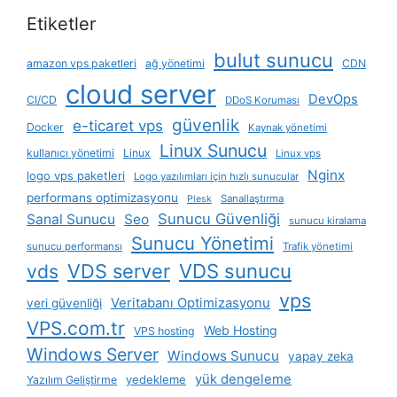
Etiketler
bulut sunucu
amazon vps paketleri
ağ yönetimi
CDN
cloud server
DevOps
CI/CD
DDoS Koruması
güvenlik
e-ticaret vps
Docker
Kaynak yönetimi
Linux Sunucu
kullanıcı yönetimi
Linux
Linux vps
Nginx
logo vps paketleri
Logo yazılımları için hızlı sunucular
performans optimizasyonu
Sanallaştırma
Plesk
Sunucu Güvenliği
Sanal Sunucu
Seo
sunucu kiralama
Sunucu Yönetimi
sunucu performansı
Trafik yönetimi
VDS server
VDS sunucu
vds
vps
Veritabanı Optimizasyonu
veri güvenliği
VPS.com.tr
Web Hosting
VPS hosting
Windows Server
Windows Sunucu
yapay zeka
yük dengeleme
yedekleme
Yazılım Geliştirme