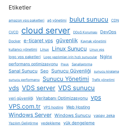
Etiketler
bulut sunucu
amazon vps paketleri
ağ yönetimi
CDN
cloud server
DevOps
CI/CD
DDoS Koruması
güvenlik
e-ticaret vps
Docker
Kaynak yönetimi
Linux Sunucu
kullanıcı yönetimi
Linux
Linux vps
Nginx
logo vps paketleri
Logo yazılımları için hızlı sunucular
performans optimizasyonu
Sanallaştırma
Plesk
Sunucu Güvenliği
Sanal Sunucu
Seo
sunucu kiralama
Sunucu Yönetimi
sunucu performansı
Trafik yönetimi
VDS server
VDS sunucu
vds
vps
Veritabanı Optimizasyonu
veri güvenliği
VPS.com.tr
Web Hosting
VPS hosting
Windows Server
Windows Sunucu
yapay zeka
yük dengeleme
yedekleme
Yazılım Geliştirme