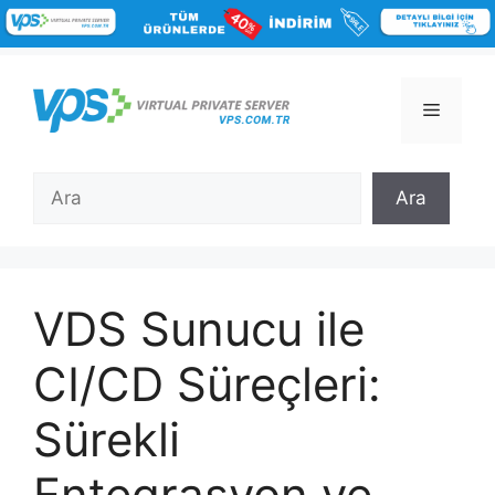
İçeriğe
atla
Menü
Ara
Ara
VDS Sunucu ile
CI/CD Süreçleri:
Sürekli
Entegrasyon ve