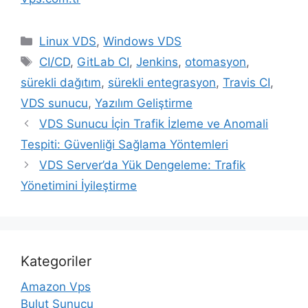
Kategoriler
Linux VDS
,
Windows VDS
Etiketler
CI/CD
,
GitLab CI
,
Jenkins
,
otomasyon
,
sürekli dağıtım
,
sürekli entegrasyon
,
Travis CI
,
VDS sunucu
,
Yazılım Geliştirme
VDS Sunucu İçin Trafik İzleme ve Anomali
Tespiti: Güvenliği Sağlama Yöntemleri
VDS Server’da Yük Dengeleme: Trafik
Yönetimini İyileştirme
Kategoriler
Amazon Vps
Bulut Sunucu