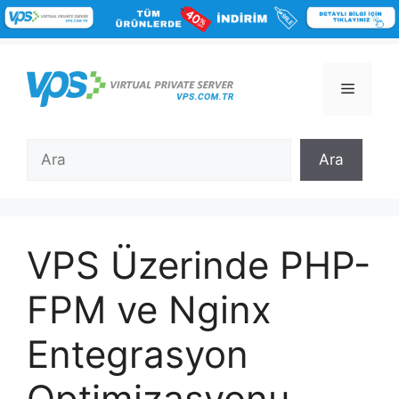
İçeriğe
atla
Menü
Ara
Ara
VPS Üzerinde PHP-
FPM ve Nginx
Entegrasyon
Optimizasyonu