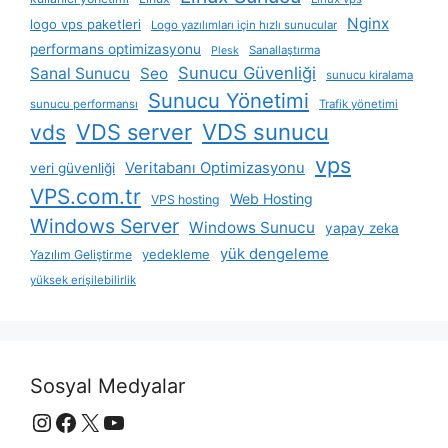
Nginx
logo vps paketleri
Logo yazılımları için hızlı sunucular
performans optimizasyonu
Sanallaştırma
Plesk
Sunucu Güvenliği
Sanal Sunucu
Seo
sunucu kiralama
Sunucu Yönetimi
sunucu performansı
Trafik yönetimi
VDS server
VDS sunucu
vds
vps
Veritabanı Optimizasyonu
veri güvenliği
VPS.com.tr
Web Hosting
VPS hosting
Windows Server
Windows Sunucu
yapay zeka
yük dengeleme
yedekleme
Yazılım Geliştirme
yüksek erişilebilirlik
Sosyal Medyalar
Instagram
Facebook
X
YouTube