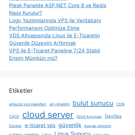
Plesk Panelde ASP.NET Core 8 ve Redis
Nasıl Kurulur?
Logo Yazılımlarında VPS ile Veritabanı
Performansını Optimize Etme
VDS Altyapısında Linux ile E-Ticaretin
Güvenlik Düzeyini Arttırmak
VPS ile E-Ticaret Paneline 7/24 Stabil
Erişim Mümkün mü?
Etiketler
bulut sunucu
amazon vps paketleri
ağ yönetimi
CDN
cloud server
DevOps
CI/CD
DDoS Koruması
güvenlik
e-ticaret vps
Docker
Kaynak yönetimi
Linux Sunucu
kullanıcı yönetimi
Linux
Linux vps