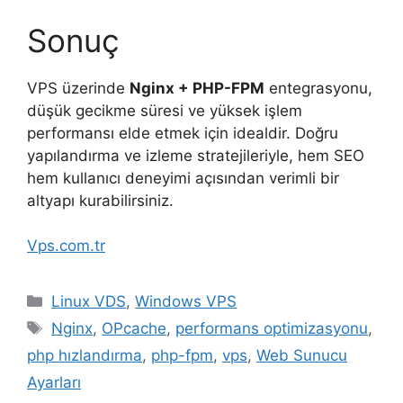
Sonuç
VPS üzerinde
Nginx + PHP-FPM
entegrasyonu,
düşük gecikme süresi ve yüksek işlem
performansı elde etmek için idealdir. Doğru
yapılandırma ve izleme stratejileriyle, hem SEO
hem kullanıcı deneyimi açısından verimli bir
altyapı kurabilirsiniz.
Vps.com.tr
Kategoriler
Linux VDS
,
Windows VPS
Etiketler
Nginx
,
OPcache
,
performans optimizasyonu
,
php hızlandırma
,
php-fpm
,
vps
,
Web Sunucu
Ayarları