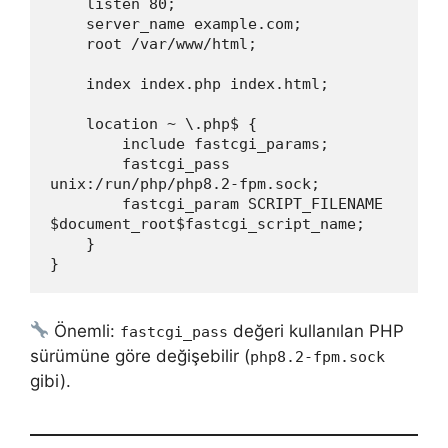
    listen 80;
    server_name example.com;
    root /var/www/html;
    index index.php index.html;
    location ~ \.php$ {
        include fastcgi_params;
        fastcgi_pass 
unix:/run/php/php8.2-fpm.sock;
        fastcgi_param SCRIPT_FILENAME 
$document_root$fastcgi_script_name;
    }
}
Önemli:
değeri kullanılan PHP
fastcgi_pass
sürümüne göre değişebilir (
php8.2-fpm.sock
gibi).