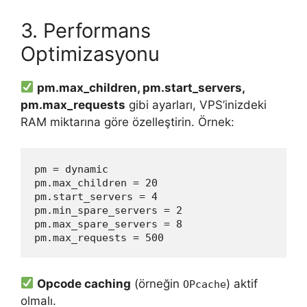
3. Performans
Optimizasyonu
pm.max_children, pm.start_servers,
pm.max_requests
gibi ayarları, VPS’inizdeki
RAM miktarına göre özelleştirin. Örnek:
pm = dynamic
pm.max_children = 20
pm.start_servers = 4
pm.min_spare_servers = 2
pm.max_spare_servers = 8
pm.max_requests = 500
Opcode caching
(örneğin
) aktif
OPcache
olmalı.