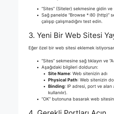
“Sites” (Siteler) sekmesine gidin ve
Sağ panelde “Browse *:80 (http)” se
çalışıp çalışmadığını test edin.
3. Yeni Bir Web Sitesi Y
Eğer özel bir web sitesi eklemek istiyorsan
“Sites” sekmesine sağ tıklayın ve “
Aşağıdaki bilgileri doldurun:
Site Name
: Web sitenizin adı
Physical Path
: Web sitenizin do
Binding
: IP adresi, port ve alan
kullanılır).
“OK” butonuna basarak web sitesini
4. Gerekli Portları Açın