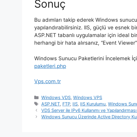
Sonuç
Bu adımları takip ederek Windows sunucunu
yapılandırabilirsiniz. IIS, güçlü ve esne
ASP.NET tabanlı uygulamalar için ideal bi
herhangi bir hata alırsanız, “Event Viewer” 
Windows Sunucu Paketlerini İncelemek İçi
paketleri.php
Vps.com.tr
Kategoriler
Windows VDS
,
Windows VPS
Etiketler
ASP.NET
,
FTP
,
IIS
,
IIS Kurulumu
,
Windows Sun
VDS Server ile IPv6 Kullanımı ve Yapılandırması 
Windows Sunucu Üzerinde Active Directory K