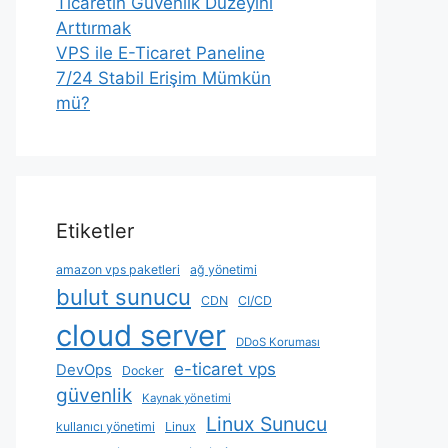
Ticaretin Güvenlik Düzeyini
Arttırmak
VPS ile E-Ticaret Paneline
7/24 Stabil Erişim Mümkün
mü?
Etiketler
amazon vps paketleri
ağ yönetimi
bulut sunucu
CDN
CI/CD
cloud server
DDoS Koruması
e-ticaret vps
DevOps
Docker
güvenlik
Kaynak yönetimi
Linux Sunucu
kullanıcı yönetimi
Linux