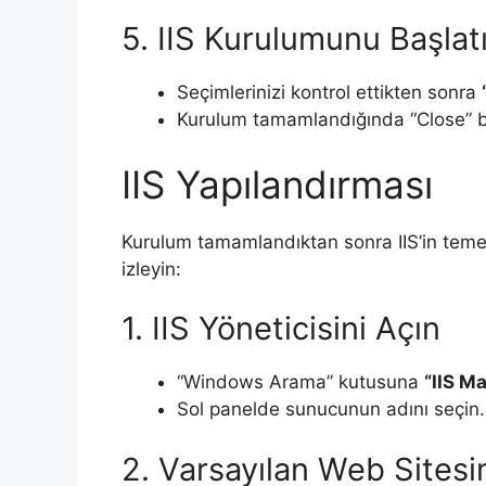
5. IIS Kurulumunu Başlat
Seçimlerinizi kontrol ettikten sonra
Kurulum tamamlandığında “Close” but
IIS Yapılandırması
Kurulum tamamlandıktan sonra IIS’in temel
izleyin:
1. IIS Yöneticisini Açın
“Windows Arama” kutusuna
“IIS M
Sol panelde sunucunun adını seçin.
2. Varsayılan Web Sitesin