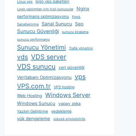
logo vps paketleri
Linux vps
Nginx
Logo yazılımları için hızlı sunucular
performans optimizasyonu
Plesk
Sanal Sunucu
Seo
Sanallaştırma
Sunucu Güvenliği
sunucu kiralama
sunucu performansı
Sunucu Yönetimi
Trafik yönetimi
VDS server
vds
VDS sunucu
veri güvenliği
vps
Veritabanı Optimizasyonu
VPS.com.tr
VPS hosting
Windows Server
Web Hosting
Windows Sunucu
yapay zeka
yedekleme
Yazılım Geliştirme
yük dengeleme
yüksek erişilebilirlik