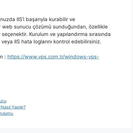
zda IIS’i başarıyla kurabilir ve
k bir web sunucu çözümü sunduğundan, özellikle
r seçenektir. Kurulum ve yapılandırma sırasında
veya IIS hata loglarını kontrol edebilirsiniz.
n :
https://www.vps.com.tr/windows-vps-
ucu
Nasıl Yapılır?
urulumu