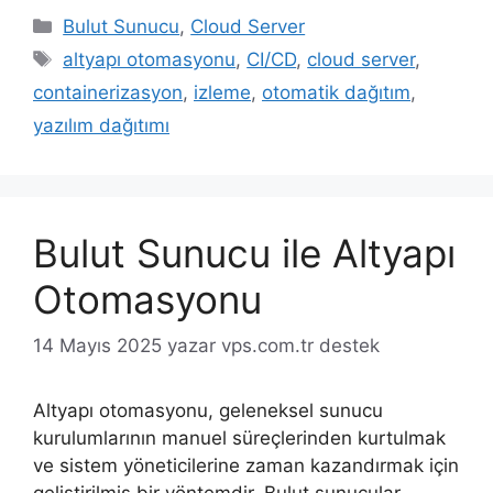
Kategoriler
Bulut Sunucu
,
Cloud Server
Etiketler
altyapı otomasyonu
,
CI/CD
,
cloud server
,
containerizasyon
,
izleme
,
otomatik dağıtım
,
yazılım dağıtımı
Bulut Sunucu ile Altyapı
Otomasyonu
14 Mayıs 2025
yazar
vps.com.tr destek
Altyapı otomasyonu, geleneksel sunucu
kurulumlarının manuel süreçlerinden kurtulmak
ve sistem yöneticilerine zaman kazandırmak için
geliştirilmiş bir yöntemdir. Bulut sunucular