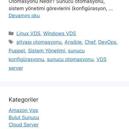
Otomasyonu Nedir? Sunucu otomasyonu,
sistem yönetimi görevlerini (konfigürasyon, …
Devamını oku
Kategoriler
Linux VDS
,
Windows VDS
Etiketler
altyapı otomasyonu
,
Ansible
,
Chef
,
DevOps
,
Puppet
,
Sistem Yönetimi
,
sunucu
konfigürasyonu
,
sunucu otomasyonu
,
VDS
server
Kategoriler
Amazon Vps
Bulut Sunucu
Cloud Server