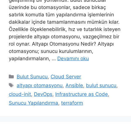
üzerinde bu otomasyonlar, sadece birkaç
satırlık komutla tüm yapılandırma işlemlerinin
dakikalar içinde tamamlanmasını mümkün kılar.
Özellikle ölçeklenebilirlik, hız ve tutarlılık isteyen
projelerde altyapı otomasyonu, vazgeçilmez bir
rol oynar. Altyapı Otomasyonu Nedir? Altyapı
otomasyonu; sunucu kurulumlarının,
yapılandırmaların, …
Devamını oku
Kategoriler
Bulut Sunucu
,
Cloud Server
Etiketler
altyapı otomasyonu
,
Ansible
,
bulut sunucu
,
cloud-init
,
DevOps
,
Infrastructure as Code
,
Sunucu Yapılandırma
,
terraform