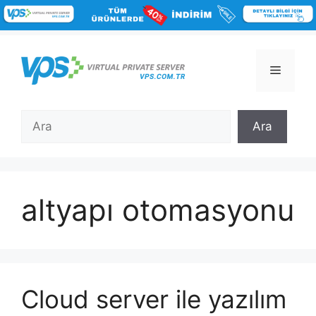
İçeriğe
atla
Menü
Ara
Ara
altyapı otomasyonu
Cloud server ile yazılım