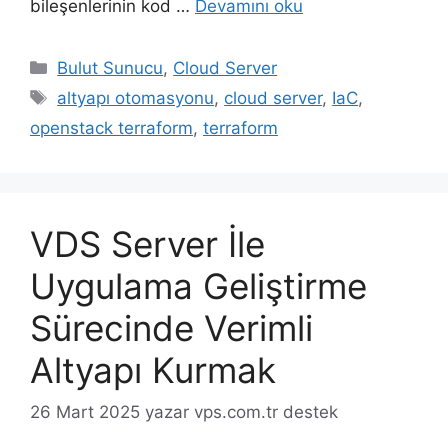
bileşenlerinin kod …
Devamını oku
Kategoriler
Bulut Sunucu
,
Cloud Server
Etiketler
altyapı otomasyonu
,
cloud server
,
IaC
,
openstack terraform
,
terraform
VDS Server İle
Uygulama Geliştirme
Sürecinde Verimli
Altyapı Kurmak
26 Mart 2025
yazar
vps.com.tr destek