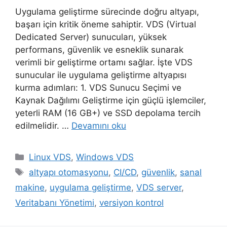
Uygulama geliştirme sürecinde doğru altyapı,
başarı için kritik öneme sahiptir. VDS (Virtual
Dedicated Server) sunucuları, yüksek
performans, güvenlik ve esneklik sunarak
verimli bir geliştirme ortamı sağlar. İşte VDS
sunucular ile uygulama geliştirme altyapısı
kurma adımları: 1. VDS Sunucu Seçimi ve
Kaynak Dağılımı Geliştirme için güçlü işlemciler,
yeterli RAM (16 GB+) ve SSD depolama tercih
edilmelidir. …
Devamını oku
Kategoriler
Linux VDS
,
Windows VDS
Etiketler
altyapı otomasyonu
,
CI/CD
,
güvenlik
,
sanal
makine
,
uygulama geliştirme
,
VDS server
,
Veritabanı Yönetimi
,
versiyon kontrol