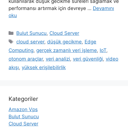
kullanılarak düşük gecikme süreleri sağlamak ve
performansı artırmak için devreye …
Devamını
oku
Kategoriler
Bulut Sunucu
,
Cloud Server
Etiketler
cloud server
,
düşük gecikme
,
Edge
Computing
,
gerçek zamanlı veri işleme
,
IoT
,
otonom araçlar
,
veri analizi
,
veri güvenliği
,
video
akışı
,
yüksek erişilebilirlik
Kategoriler
Amazon Vps
Bulut Sunucu
Cloud Server