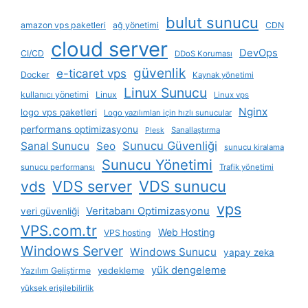
bulut sunucu
amazon vps paketleri
ağ yönetimi
CDN
cloud server
DevOps
CI/CD
DDoS Koruması
güvenlik
e-ticaret vps
Docker
Kaynak yönetimi
Linux Sunucu
kullanıcı yönetimi
Linux
Linux vps
Nginx
logo vps paketleri
Logo yazılımları için hızlı sunucular
performans optimizasyonu
Sanallaştırma
Plesk
Sunucu Güvenliği
Sanal Sunucu
Seo
sunucu kiralama
Sunucu Yönetimi
sunucu performansı
Trafik yönetimi
VDS server
VDS sunucu
vds
vps
Veritabanı Optimizasyonu
veri güvenliği
VPS.com.tr
Web Hosting
VPS hosting
Windows Server
Windows Sunucu
yapay zeka
yük dengeleme
yedekleme
Yazılım Geliştirme
yüksek erişilebilirlik