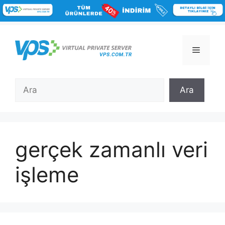
İçeriğe
atla
Menü
Ara
Ara
gerçek zamanlı veri
işleme