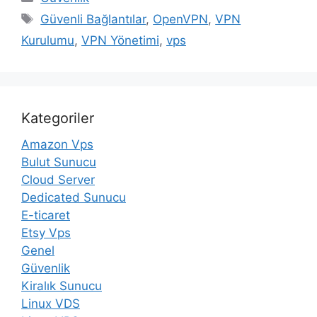
Etiketler
Güvenli Bağlantılar
,
OpenVPN
,
VPN
Kurulumu
,
VPN Yönetimi
,
vps
Kategoriler
Amazon Vps
Bulut Sunucu
Cloud Server
Dedicated Sunucu
E-ticaret
Etsy Vps
Genel
Güvenlik
Kiralık Sunucu
Linux VDS