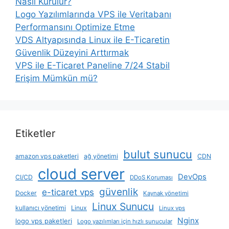
Nasıl Kurulur?
Logo Yazılımlarında VPS ile Veritabanı
Performansını Optimize Etme
VDS Altyapısında Linux ile E-Ticaretin
Güvenlik Düzeyini Arttırmak
VPS ile E-Ticaret Paneline 7/24 Stabil
Erişim Mümkün mü?
Etiketler
bulut sunucu
amazon vps paketleri
ağ yönetimi
CDN
cloud server
DevOps
CI/CD
DDoS Koruması
güvenlik
e-ticaret vps
Docker
Kaynak yönetimi
Linux Sunucu
kullanıcı yönetimi
Linux
Linux vps
Nginx
logo vps paketleri
Logo yazılımları için hızlı sunucular