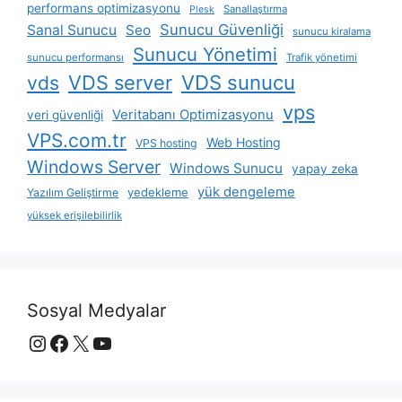
performans optimizasyonu
Sanallaştırma
Plesk
Sunucu Güvenliği
Sanal Sunucu
Seo
sunucu kiralama
Sunucu Yönetimi
sunucu performansı
Trafik yönetimi
VDS server
VDS sunucu
vds
vps
Veritabanı Optimizasyonu
veri güvenliği
VPS.com.tr
Web Hosting
VPS hosting
Windows Server
Windows Sunucu
yapay zeka
yük dengeleme
yedekleme
Yazılım Geliştirme
yüksek erişilebilirlik
Sosyal Medyalar
Instagram
Facebook
X
YouTube