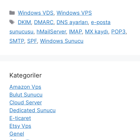
Kategoriler
Windows VDS
,
Windows VPS
Etiketler
DKIM
,
DMARC
,
DNS ayarları
,
e-posta
sunucusu
,
hMailServer
,
IMAP
,
MX kaydı
,
POP3
,
SMTP
,
SPF
,
Windows Sunucu
Kategoriler
Amazon Vps
Bulut Sunucu
Cloud Server
Dedicated Sunucu
E-ticaret
Etsy Vps
Genel