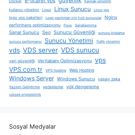
güvenlik
e-ticaret vps
Docker
Kaynak yönetimi
Linux Sunucu
kullanıcı yönetimi
Linux
Linux vps
Nginx
logo vps paketleri
Logo yazılımları için hızlı sunucular
performans optimizasyonu
Sanallaştırma
Plesk
Sunucu Güvenliği
Sanal Sunucu
Seo
sunucu kiralama
Sunucu Yönetimi
sunucu performansı
Trafik yönetimi
VDS server
VDS sunucu
vds
vps
Veritabanı Optimizasyonu
veri güvenliği
VPS.com.tr
Web Hosting
VPS hosting
Windows Server
Windows Sunucu
yapay zeka
yük dengeleme
yedekleme
Yazılım Geliştirme
yüksek erişilebilirlik
Sosyal Medyalar