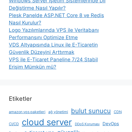
Windows Server İşletim Sistemlerinde Dil
Değiştirme Nasıl Yapılır?
Plesk Panelde ASP.NET Core 8 ve Redis
Nasıl Kurulur?
Logo Yazılımlarında VPS ile Veritabanı
Performansını Optimize Etme
VDS Altyapısında Linux ile E-Ticaretin
Güvenlik Düzeyini Arttırmak
VPS ile E-Ticaret Paneline 7/24 Stabil
Erişim Mümkün mü?
Etiketler
bulut sunucu
amazon vps paketleri
ağ yönetimi
CDN
cloud server
DevOps
CI/CD
DDoS Koruması