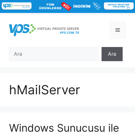
İçeriğe
atla
Menü
Ara
Ara
hMailServer
Windows Sunucusu ile