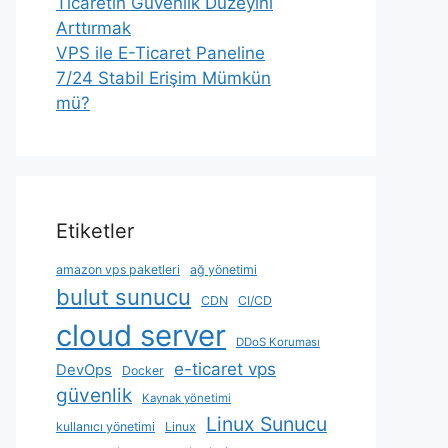
Ticaretin Güvenlik Düzeyini
Arttırmak
VPS ile E-Ticaret Paneline
7/24 Stabil Erişim Mümkün
mü?
Etiketler
amazon vps paketleri
ağ yönetimi
bulut sunucu
CDN
CI/CD
cloud server
DDoS Koruması
e-ticaret vps
DevOps
Docker
güvenlik
Kaynak yönetimi
Linux Sunucu
kullanıcı yönetimi
Linux