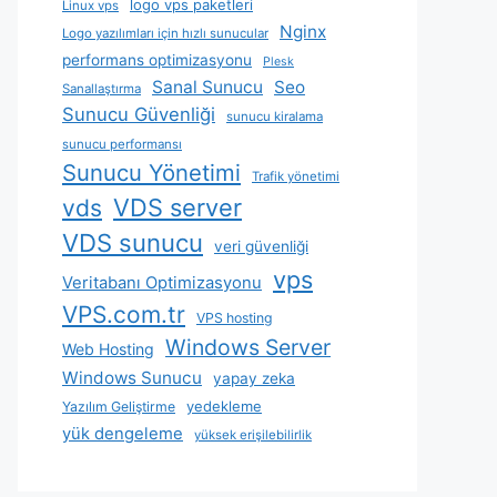
logo vps paketleri
Linux vps
Nginx
Logo yazılımları için hızlı sunucular
performans optimizasyonu
Plesk
Sanal Sunucu
Seo
Sanallaştırma
Sunucu Güvenliği
sunucu kiralama
sunucu performansı
Sunucu Yönetimi
Trafik yönetimi
VDS server
vds
VDS sunucu
veri güvenliği
vps
Veritabanı Optimizasyonu
VPS.com.tr
VPS hosting
Windows Server
Web Hosting
Windows Sunucu
yapay zeka
yedekleme
Yazılım Geliştirme
yük dengeleme
yüksek erişilebilirlik