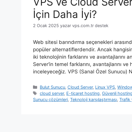
VPS ve Cloud Server:
İçin Daha İyi?
2 Ocak 2025
yazar
vps.com.tr destek
Web sitesi barındırma seçenekleri arasın
popüler alternatiflerdendir. Ancak hangis
iki teknolojinin farklarını ve avantajların
Server‘in temel farklarını, avantajlarını v
inceleyeceğiz. VPS (Sanal Özel Sunucu) N
Kategoriler
Bulut Sunucu
,
Cloud Server
,
Linux VPS
,
Windo
Etiketler
cloud server
,
E-ticaret hosting
,
Güvenli hostin
Sunucu çözümleri
,
Teknoloji karşılaştırması
,
Trafik