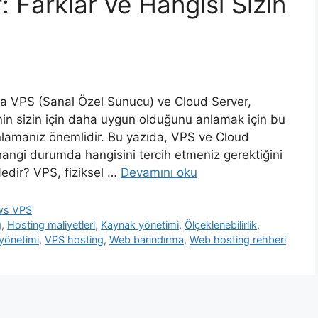
 Farklar ve Hangisi Sizin
da VPS (Sanal Özel Sunucu) ve Cloud Server,
inin sizin için daha uygun olduğunu anlamak için bu
ı anlamanız önemlidir. Bu yazıda, VPS ve Cloud
e hangi durumda hangisini tercih etmeniz gerektiğini
edir? VPS, fiziksel …
Devamını oku
ws VPS
g
,
Hosting maliyetleri
,
Kaynak yönetimi
,
Ölçeklenebilirlik
,
 yönetimi
,
VPS hosting
,
Web barındırma
,
Web hosting rehberi