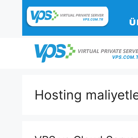
İçeriğe
atla
Hosting maliyetle