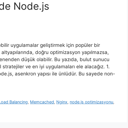
de Node.js
ilir uygulamalar geliştirmek için popüler bir
u altyapılarında, doğru optimizasyon yapılmazsa,
enenden düşük olabilir. Bu yazıda, bulut sunucu
tratejiler ve en iyi uygulamaları ele alacağız. 1.
de.js, asenkron yapısı ile ünlüdür. Bu sayede non-
Load Balancing
,
Memcached
,
Nginx
,
node.js optimizasyonu
,