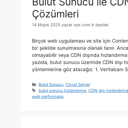
Bulut Sunucu ile CDN
Çözümleri
14 Mayıs 2025
yazar
vps.com.tr destek
Birçok web uygulaması ve site için Content
bir şekilde sunulmasına olanak tanır. Anc
olmayabilir veya CDN dışında hızlandırma çö
yazıda, bulut sunucu üzerinde CDN dışı hı
yöntemlerine göz atacağız. 1. Veritabanı
Kategoriler
Bulut Sunucu
,
Cloud Server
Etiketler
bulut sunucu hızlandırma
,
CDN dışı hızlandırm
web performans