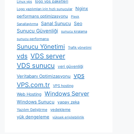
logo vps paketleri
Linux vps
Nginx
Logo yazılımları için hızlı sunucular
performans optimizasyonu
Plesk
Sanal Sunucu
Seo
Sanallaştırma
Sunucu Güvenliği
sunucu kiralama
sunucu performansı
Sunucu Yönetimi
Trafik yönetimi
VDS server
vds
VDS sunucu
veri güvenliği
vps
Veritabanı Optimizasyonu
VPS.com.tr
VPS hosting
Windows Server
Web Hosting
Windows Sunucu
yapay zeka
yedekleme
Yazılım Geliştirme
yük dengeleme
yüksek erişilebilirlik