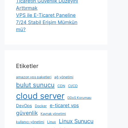
Ticaretin Güvenlik Düzeyini
Arttırmak
VPS ile E-Ticaret Paneline
7/24 Stabil Erişim Mümkün
mü?
Etiketler
amazon vps paketleri
ağ yönetimi
bulut sunucu
CDN
CI/CD
cloud server
DDoS Koruması
e-ticaret vps
DevOps
Docker
güvenlik
Kaynak yönetimi
Linux Sunucu
kullanıcı yönetimi
Linux