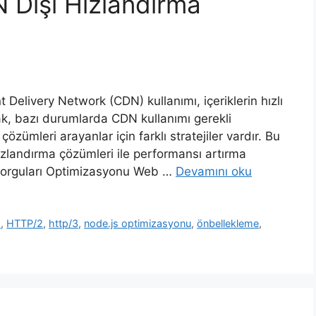
 Dışı Hızlandırma
 Delivery Network (CDN) kullanımı, içeriklerin hızlı
ak, bazı durumlarda CDN kullanımı gerekli
zümleri arayanlar için farklı stratejiler vardır. Bu
zlandırma çözümleri ile performansı artırma
 Sorguları Optimizasyonu Web …
Devamını oku
a
,
HTTP/2
,
http/3
,
node.js optimizasyonu
,
önbellekleme
,