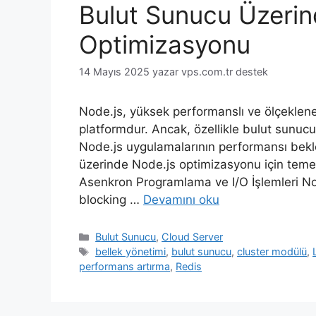
Bulut Sunucu Üzerin
Optimizasyonu
14 Mayıs 2025
yazar
vps.com.tr destek
Node.js, yüksek performanslı ve ölçekleneb
platformdur. Ancak, özellikle bulut sunuc
Node.js uygulamalarının performansı bekl
üzerinde Node.js optimizasyonu için temel s
Asenkron Programlama ve I/O İşlemleri No
blocking …
Devamını oku
Kategoriler
Bulut Sunucu
,
Cloud Server
Etiketler
bellek yönetimi
,
bulut sunucu
,
cluster modülü
,
performans artırma
,
Redis