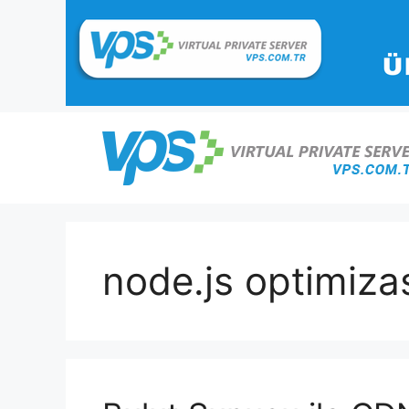
İçeriğe
atla
node.js optimiz