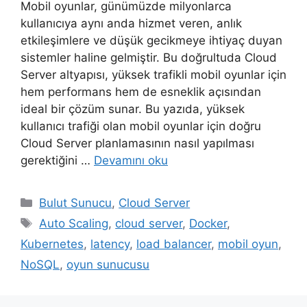
Mobil oyunlar, günümüzde milyonlarca
kullanıcıya aynı anda hizmet veren, anlık
etkileşimlere ve düşük gecikmeye ihtiyaç duyan
sistemler haline gelmiştir. Bu doğrultuda Cloud
Server altyapısı, yüksek trafikli mobil oyunlar için
hem performans hem de esneklik açısından
ideal bir çözüm sunar. Bu yazıda, yüksek
kullanıcı trafiği olan mobil oyunlar için doğru
Cloud Server planlamasının nasıl yapılması
gerektiğini …
Devamını oku
Kategoriler
Bulut Sunucu
,
Cloud Server
Etiketler
Auto Scaling
,
cloud server
,
Docker
,
Kubernetes
,
latency
,
load balancer
,
mobil oyun
,
NoSQL
,
oyun sunucusu