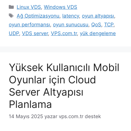
Kategoriler
Linux VDS
,
Windows VDS
Etiketler
Ağ Optimizasyonu
,
latency
,
oyun altyapısı
,
oyun performansı
,
oyun sunucusu
,
QoS
,
TCP
,
UDP
,
VDS server
,
VPS.com.tr
,
yük dengeleme
Yüksek Kullanıcılı Mobil
Oyunlar için Cloud
Server Altyapısı
Planlama
14 Mayıs 2025
yazar
vps.com.tr destek