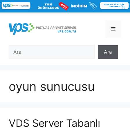
İçeriğe
atla
Menü
Ara
Ara
oyun sunucusu
VDS Server Tabanlı