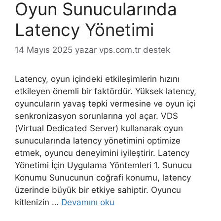
Oyun Sunucularında
Latency Yönetimi
14 Mayıs 2025
yazar
vps.com.tr destek
Latency, oyun içindeki etkileşimlerin hızını
etkileyen önemli bir faktördür. Yüksek latency,
oyuncuların yavaş tepki vermesine ve oyun içi
senkronizasyon sorunlarına yol açar. VDS
(Virtual Dedicated Server) kullanarak oyun
sunucularında latency yönetimini optimize
etmek, oyuncu deneyimini iyileştirir. Latency
Yönetimi İçin Uygulama Yöntemleri 1. Sunucu
Konumu Sunucunun coğrafi konumu, latency
üzerinde büyük bir etkiye sahiptir. Oyuncu
kitlenizin …
Devamını oku