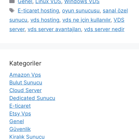
Kategoriler
Genel
,
Linux VDS
,
Windows VDS
Etiketler
E-ticaret hosting
,
oyun sunucusu
,
sanal özel
sunucu
,
vds hosting
,
vds ne için kullanılır
,
VDS
server
,
vds server avantajları
,
vds server nedir
Kategoriler
Amazon Vps
Bulut Sunucu
Cloud Server
Dedicated Sunucu
E-ticaret
Etsy Vps
Genel
Güvenlik
Kiralık Sunucu