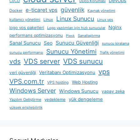
DevOps
CI/CD
DDoS Koruması
güvenlik
e-ticaret vps
Docker
Kaynak yönetimi
Linux Sunucu
kullanıcı yönetimi
Linux
Linux vps
Nginx
logo vps paketleri
Logo yazılımları için hızlı sunucular
performans optimizasyonu
Sanallaştırma
Plesk
Sunucu Güvenliği
Sanal Sunucu
Seo
sunucu kiralama
Sunucu Yönetimi
sunucu performansı
Trafik yönetimi
VDS server
VDS sunucu
vds
vps
Veritabanı Optimizasyonu
veri güvenliği
VPS.com.tr
Web Hosting
VPS hosting
Windows Server
Windows Sunucu
yapay zeka
yük dengeleme
yedekleme
Yazılım Geliştirme
yüksek erişilebilirlik