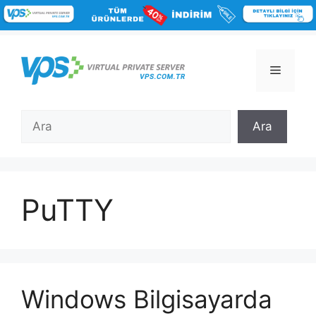
İçeriğe
atla
Menü
Ara
Ara
PuTTY
Windows Bilgisayarda