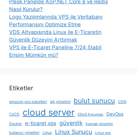
Plesk Panelde ASP.NET Core 8 ve Redis
Nasıl Kurulur?
Logo Yazılımlarında VPS ile Veritabanı
Performansını Optimize Etme
VDS Altyapısında Linux ile E-Ticaretin
Güvenlik Düzeyini Arttırmak
VPS ile E-Ticaret Paneline 7/24 Stabil
Erişim Mümkün mü?
Etiketler
bulut sunucu
amazon vps paketleri
ağ yönetimi
CDN
cloud server
DevOps
CI/CD
DDoS Koruması
güvenlik
e-ticaret vps
Docker
Kaynak yönetimi
Linux Sunucu
kullanıcı yönetimi
Linux
Linux vps