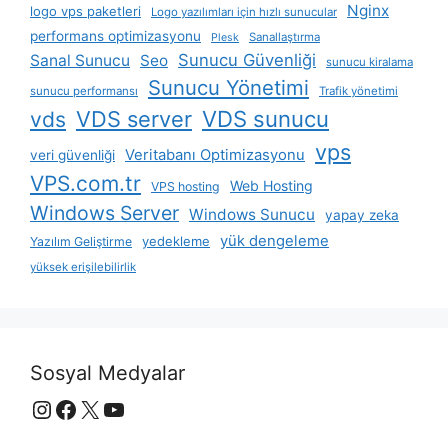
Nginx
logo vps paketleri
Logo yazılımları için hızlı sunucular
performans optimizasyonu
Sanallaştırma
Plesk
Sunucu Güvenliği
Sanal Sunucu
Seo
sunucu kiralama
Sunucu Yönetimi
sunucu performansı
Trafik yönetimi
VDS server
VDS sunucu
vds
vps
Veritabanı Optimizasyonu
veri güvenliği
VPS.com.tr
Web Hosting
VPS hosting
Windows Server
Windows Sunucu
yapay zeka
yük dengeleme
yedekleme
Yazılım Geliştirme
yüksek erişilebilirlik
Sosyal Medyalar
Instagram
Facebook
X
YouTube