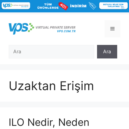
İçeriğe
atla
Menü
Ara
Ara
Uzaktan Erişim
ILO Nedir, Neden