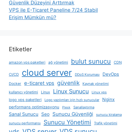
Güvenlik Düzeyini Arttırmak
VPS ile E-Ticaret Paneline 7/24 Stabil
Erişim Mümkün mü?
Etiketler
bulut sunucu
amazon vps paketleri
ağ yönetimi
CDN
cloud server
DevOps
CI/CD
DDoS Koruması
güvenlik
e-ticaret vps
Docker
Kaynak yönetimi
Linux Sunucu
kullanıcı yönetimi
Linux
Linux vps
Nginx
logo vps paketleri
Logo yazılımları için hızlı sunucular
performans optimizasyonu
Sanallaştırma
Plesk
Sunucu Güvenliği
Sanal Sunucu
Seo
sunucu kiralama
Sunucu Yönetimi
sunucu performansı
Trafik yönetimi
VDS server
VDS sunucu
vds