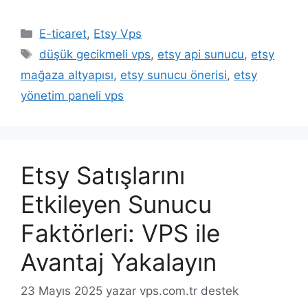
Kategoriler
E-ticaret
,
Etsy Vps
Etiketler
düşük gecikmeli vps
,
etsy api sunucu
,
etsy
mağaza altyapısı
,
etsy sunucu önerisi
,
etsy
yönetim paneli vps
Etsy Satışlarını
Etkileyen Sunucu
Faktörleri: VPS ile
Avantaj Yakalayın
23 Mayıs 2025
yazar
vps.com.tr destek