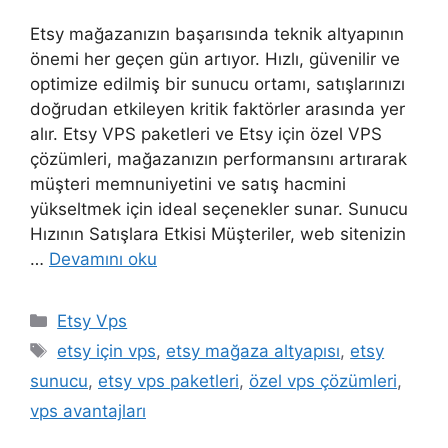
Etsy mağazanızın başarısında teknik altyapının
önemi her geçen gün artıyor. Hızlı, güvenilir ve
optimize edilmiş bir sunucu ortamı, satışlarınızı
doğrudan etkileyen kritik faktörler arasında yer
alır. Etsy VPS paketleri ve Etsy için özel VPS
çözümleri, mağazanızın performansını artırarak
müşteri memnuniyetini ve satış hacmini
yükseltmek için ideal seçenekler sunar. Sunucu
Hızının Satışlara Etkisi Müşteriler, web sitenizin
…
Devamını oku
Kategoriler
Etsy Vps
Etiketler
etsy için vps
,
etsy mağaza altyapısı
,
etsy
sunucu
,
etsy vps paketleri
,
özel vps çözümleri
,
vps avantajları