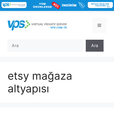
İçeriğe
atla
Menü
Ara
Ara
etsy mağaza
altyapısı