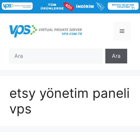
İçeriğe
atla
Menü
Ara
Ara
etsy yönetim paneli
vps