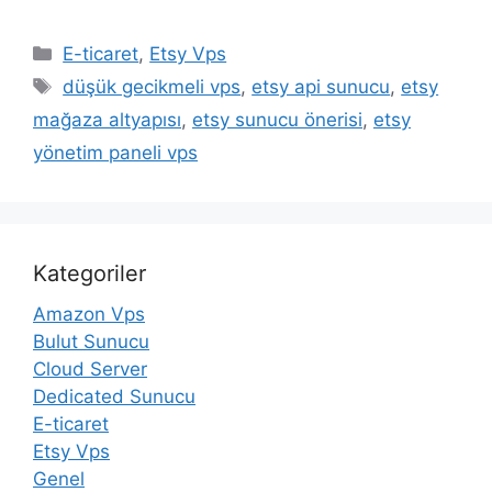
Kategoriler
E-ticaret
,
Etsy Vps
Etiketler
düşük gecikmeli vps
,
etsy api sunucu
,
etsy
mağaza altyapısı
,
etsy sunucu önerisi
,
etsy
yönetim paneli vps
Kategoriler
Amazon Vps
Bulut Sunucu
Cloud Server
Dedicated Sunucu
E-ticaret
Etsy Vps
Genel