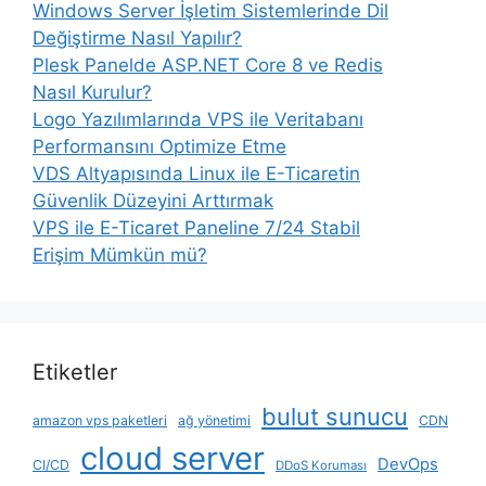
Windows Server İşletim Sistemlerinde Dil
Değiştirme Nasıl Yapılır?
Plesk Panelde ASP.NET Core 8 ve Redis
Nasıl Kurulur?
Logo Yazılımlarında VPS ile Veritabanı
Performansını Optimize Etme
VDS Altyapısında Linux ile E-Ticaretin
Güvenlik Düzeyini Arttırmak
VPS ile E-Ticaret Paneline 7/24 Stabil
Erişim Mümkün mü?
Etiketler
bulut sunucu
amazon vps paketleri
ağ yönetimi
CDN
cloud server
DevOps
CI/CD
DDoS Koruması