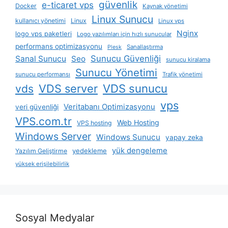
güvenlik
e-ticaret vps
Docker
Kaynak yönetimi
Linux Sunucu
kullanıcı yönetimi
Linux
Linux vps
Nginx
logo vps paketleri
Logo yazılımları için hızlı sunucular
performans optimizasyonu
Sanallaştırma
Plesk
Sunucu Güvenliği
Sanal Sunucu
Seo
sunucu kiralama
Sunucu Yönetimi
sunucu performansı
Trafik yönetimi
VDS server
VDS sunucu
vds
vps
Veritabanı Optimizasyonu
veri güvenliği
VPS.com.tr
Web Hosting
VPS hosting
Windows Server
Windows Sunucu
yapay zeka
yük dengeleme
yedekleme
Yazılım Geliştirme
yüksek erişilebilirlik
Sosyal Medyalar