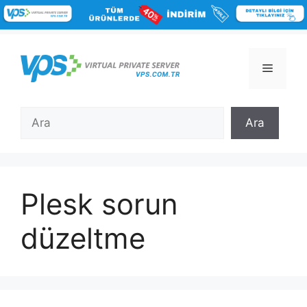
İçeriğe
atla
Menü
Ara
Ara
Plesk sorun
düzeltme