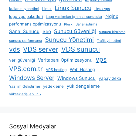
Kaynak yönetimi
Linux Sunucu
kullanıcı yönetimi
Linux
Linux vps
Nginx
logo vps paketleri
Logo yazılımları için hızlı sunucular
performans optimizasyonu
Sanallaştırma
Plesk
Sunucu Güvenliği
Sanal Sunucu
Seo
sunucu kiralama
Sunucu Yönetimi
sunucu performansı
Trafik yönetimi
VDS server
VDS sunucu
vds
vps
Veritabanı Optimizasyonu
veri güvenliği
VPS.com.tr
Web Hosting
VPS hosting
Windows Server
Windows Sunucu
yapay zeka
yük dengeleme
yedekleme
Yazılım Geliştirme
yüksek erişilebilirlik
Sosyal Medyalar