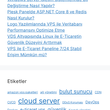
Değiştirme Nasıl Yapılır?
Plesk Panelde ASP.NET Core 8 ve Redis
Nasıl Kurulur?
Logo Yazılımlarında VPS ile Veritabanı
Performansını Optimize Etme
VDS Altyapısında Linux ile E-Ticaretin
Güvenlik Düzeyini Arttırmak
VPS ile E-Ticaret Paneline 7/24 Stabil
Erişim Mümkün mü?
Etiketler
bulut sunucu
amazon vps paketleri
ağ yönetimi
CDN
cloud server
DevOps
CI/CD
DDoS Koruması
güvenlik
e-ticaret vps
Docker