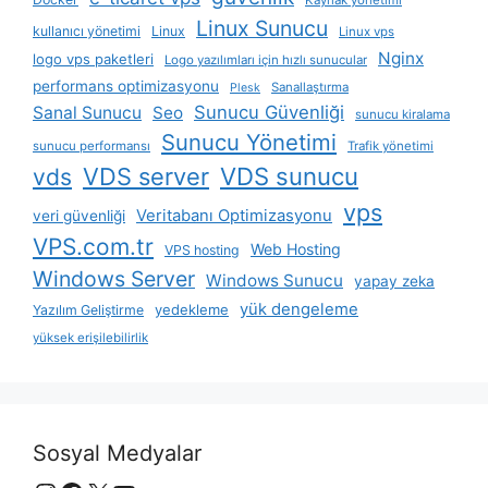
Kaynak yönetimi
Linux Sunucu
kullanıcı yönetimi
Linux
Linux vps
Nginx
logo vps paketleri
Logo yazılımları için hızlı sunucular
performans optimizasyonu
Sanallaştırma
Plesk
Sunucu Güvenliği
Sanal Sunucu
Seo
sunucu kiralama
Sunucu Yönetimi
sunucu performansı
Trafik yönetimi
VDS server
VDS sunucu
vds
vps
Veritabanı Optimizasyonu
veri güvenliği
VPS.com.tr
Web Hosting
VPS hosting
Windows Server
Windows Sunucu
yapay zeka
yük dengeleme
yedekleme
Yazılım Geliştirme
yüksek erişilebilirlik
Sosyal Medyalar