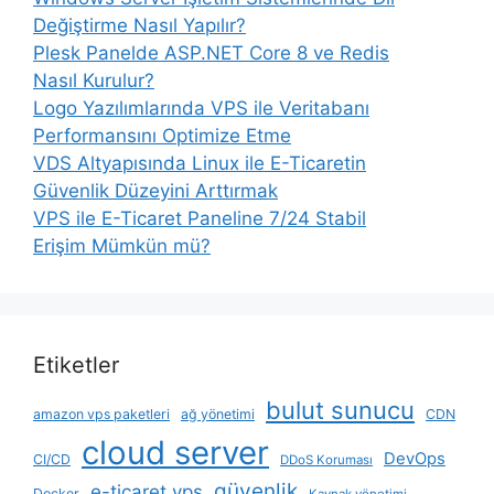
Değiştirme Nasıl Yapılır?
Plesk Panelde ASP.NET Core 8 ve Redis
Nasıl Kurulur?
Logo Yazılımlarında VPS ile Veritabanı
Performansını Optimize Etme
VDS Altyapısında Linux ile E-Ticaretin
Güvenlik Düzeyini Arttırmak
VPS ile E-Ticaret Paneline 7/24 Stabil
Erişim Mümkün mü?
Etiketler
bulut sunucu
amazon vps paketleri
ağ yönetimi
CDN
cloud server
DevOps
CI/CD
DDoS Koruması
güvenlik
e-ticaret vps
Docker