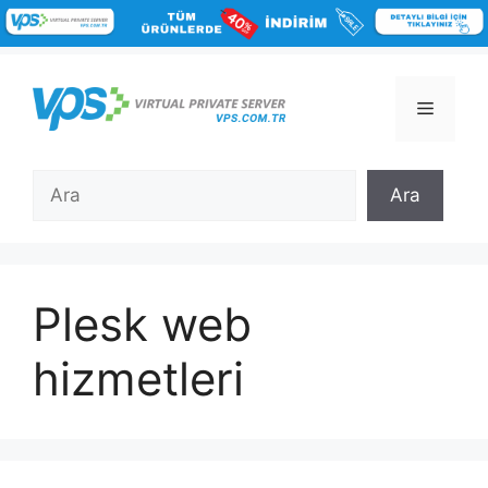
İçeriğe
atla
Menü
Ara
Ara
Plesk web
hizmetleri